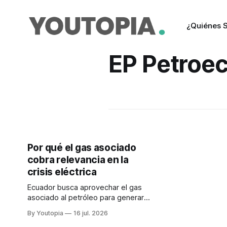
¿Quiénes 
EP Petroe
Por qué el gas asociado
cobra relevancia en la
crisis eléctrica
Ecuador busca aprovechar el gas
asociado al petróleo para generar
electricidad, reducir la quema de
By Youtopia
16 jul. 2026
mecheros y sumar una fuente de