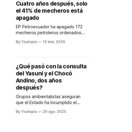
Cuatro años después, solo
el 41% de mecheros está
apagado
EP Petroecuador ha apagado 172
mecheros petroleros ordenados
por la justicia en 2021. En la
By Youtopia
15 ene. 2026
Amazonía aún siguen activas 252
antorchas.
¿Qué pasó con la consulta
del Yasuní y el Chocó
Andino, dos años
después?
Grupos ambientalistas aseguran
que el Estado ha incumplido el
mandato popular. El plan de cese de
By Youtopia
20 ago. 2025
operaciones en el Bloque 43 tardará
10 años.