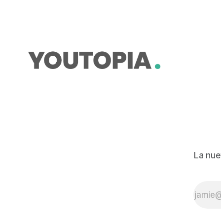
La nue