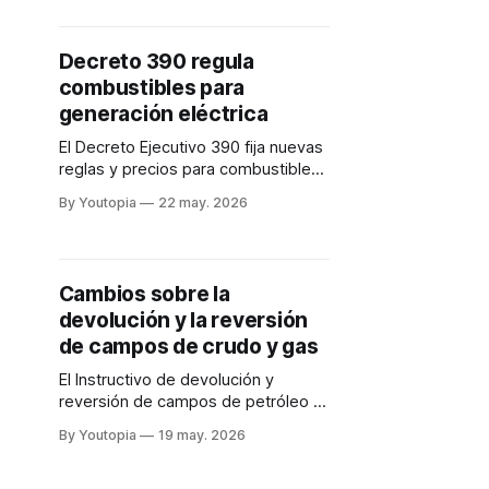
energía ante el déficit.
Decreto 390 regula
combustibles para
generación eléctrica
El Decreto Ejecutivo 390 fija nuevas
reglas y precios para combustibles
destinados a generación eléctrica.
By Youtopia
22 may. 2026
Persisten los problemas en Coca-
Codo Sinclair.
Cambios sobre la
devolución y la reversión
de campos de crudo y gas
El Instructivo de devolución y
reversión de campos de petróleo y
gas actualiza las reglas de juego
By Youtopia
19 may. 2026
entre el Estado y las empresas
privadas del sector hidrocarburífero