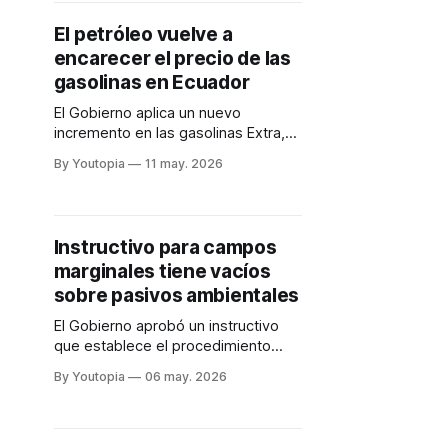
El petróleo vuelve a
encarecer el precio de las
gasolinas en Ecuador
El Gobierno aplica un nuevo
incremento en las gasolinas Extra,
Ecopaís, Diésel y Súper. El alza del
By Youtopia
11 may. 2026
petróleo y la tensión en Medio
Oriente presionan los precios.
Instructivo para campos
marginales tiene vacíos
sobre pasivos ambientales
El Gobierno aprobó un instructivo
que establece el procedimiento
para evaluar y licitar campos
By Youtopia
06 may. 2026
petroleros marginales. En materia
ambiental hay temas pendientes.