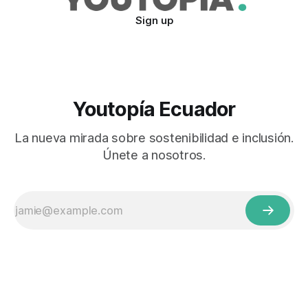
Sign up
Youtopía Ecuador
La nueva mirada sobre sostenibilidad e inclusión.
Únete a nosotros.