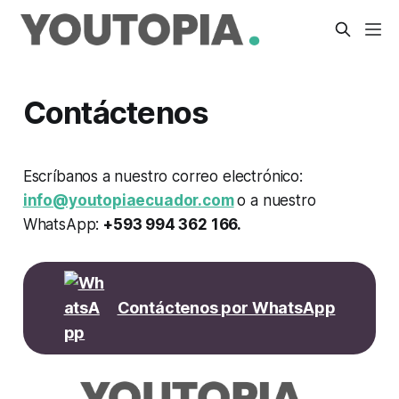
Contáctenos
Escríbanos a nuestro correo electrónico:
info@youtopiaecuador.com
o a nuestro
WhatsApp:
+593 994 362 166.
Contáctenos por WhatsApp