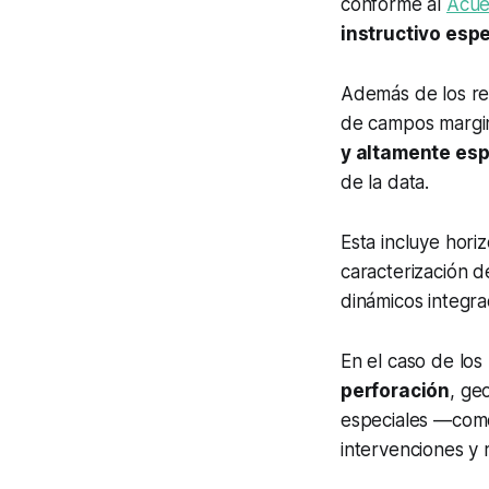
conforme al
Acue
instructivo esp
Además de los req
de campos margi
y altamente esp
de la data.
Esta incluye hori
caracterización d
dinámicos integra
En el caso de los
perforación
, ge
especiales —como
intervenciones y 