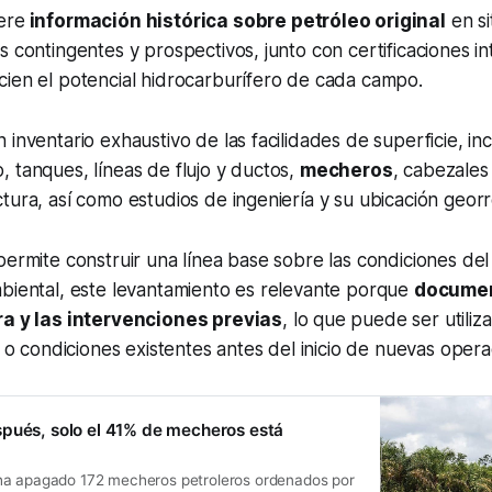
ere
información histórica sobre petróleo original
en si
s contingentes y prospectivos, junto con certificaciones in
cien el potencial hidrocarburífero de cada campo.
 inventario exhaustivo de las facilidades de superficie, i
 tanques, líneas de flujo y ductos,
mecheros
, cabezales
tura, así como estudios de ingeniería y su ubicación geor
permite construir una línea base sobre las condiciones de
mbiental, este levantamiento es relevante porque
documen
ra y las intervenciones previas
, lo que puede ser utiliz
os o condiciones existentes antes del inicio de nuevas opera
pués, solo el 41% de mecheros está
ha apagado 172 mecheros petroleros ordenados por