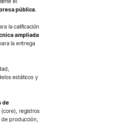
tiene el
mpresa pública
.
a la calificación
écnica ampliada
para la entrega
dad,
delos estáticos y
s de
 (core), registros
 de producción,