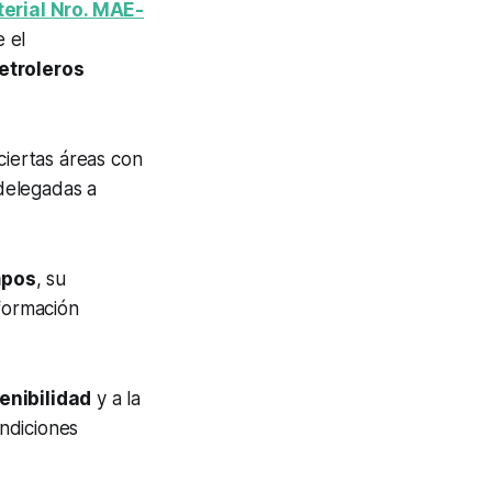
erial Nro. MAE-
 el
petroleros
ciertas áreas con
delegadas a
mpos
, su
nformación
enibilidad
y a la
ndiciones