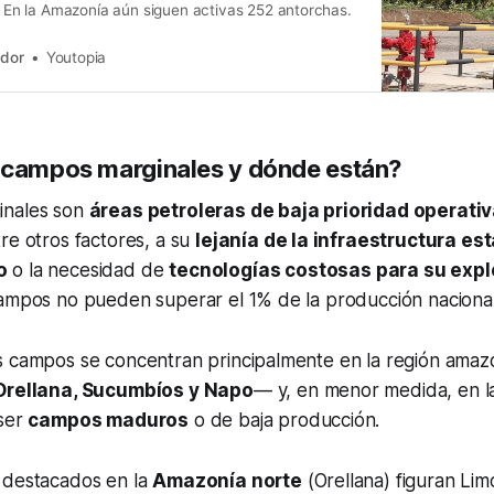
1. En la Amazonía aún siguen activas 252 antorchas.
ador
Youtopia
 campos marginales y dónde están?
inales son
áreas petroleras de baja prioridad operati
re otros factores, a su
lejanía de la infraestructura est
o
o la necesidad de
tecnologías costosas para su expl
campos no pueden superar el 1% de la producción nacional
s campos se concentran principalmente en la región ama
Orellana, Sucumbíos y Napo
— y, en menor medida, en l
 ser
campos maduros
o de baja producción.
 destacados en la
Amazonía norte
(Orellana) figuran Li