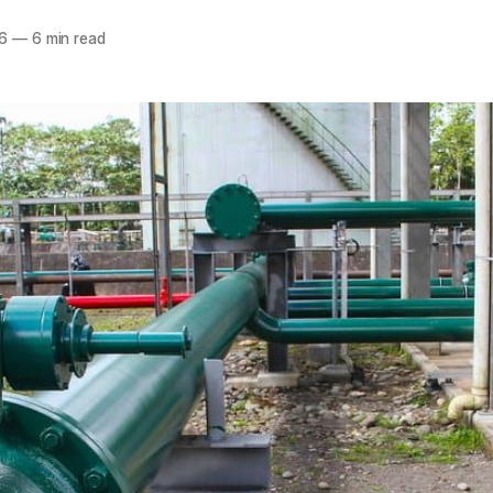
6
—
6 min read