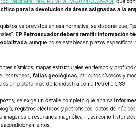
rdo Ministerial Nro. MEM-MEM-2024-0035-AM
, que con
ecífico para la devolución de áreas asignadas a la e
uisitos ya previstos en esa normativa, se dispone que, "par
nales",
EP Petroecuador deberá remitir información t
ecializada,
aunque no se establecen plazos específicos 
zontes sísmicos, mapas estructurales en tiempo y profundi
e reservorios,
fallas geológicas
, atributos sísmicos y mo
dos en plataformas de la industria como Petrel o DSG.
 pozos, se exige un detalle completo que abarca
informe
ología, registros eléctricos y petrofísicos, datos de núcleos
 imágenes o resonancia magnética—, así como historiales
reacondicionamientos.