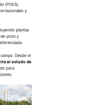
tio (POES),
ternacionales y
ncluyendo plantas
 de pozo y
referenciada.
l campo. Desde el
ta el estado de
ado para
ciones.