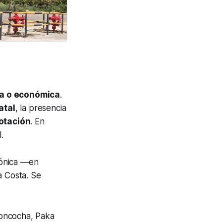
va o económica
.
atal
, la presencia
otación
. En
.
zónica —en
a Costa. Se
moncocha, Paka