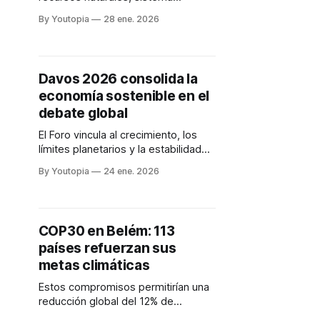
eléctrico e inversión en estos
By Youtopia
28 ene. 2026
sectores. En minería, la autorización
ambiental sustituye a licencia
ambiental.
Davos 2026 consolida la
economía sostenible en el
debate global
El Foro vincula al crecimiento, los
límites planetarios y la estabilidad
social en el debate. Críticas a la
By Youtopia
24 ene. 2026
brecha entre el discurso diplomático
y las acciones.
COP30 en Belém: 113
países refuerzan sus
metas climáticas
Estos compromisos permitirían una
reducción global del 12% de
emisiones hacia 2035. La COP30 se