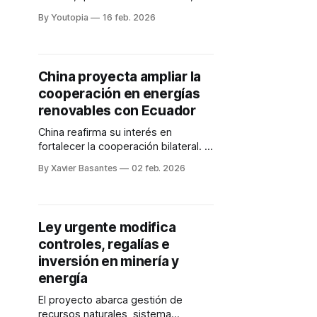
señala que China concentra más de
By Youtopia
16 feb. 2026
la mitad de la capacidad eólica y
solar en construcción.
China proyecta ampliar la
cooperación en energías
renovables con Ecuador
China reafirma su interés en
fortalecer la cooperación bilateral. El
objetivo es impulsar la transición
By Xavier Basantes
02 feb. 2026
energética, la innovación y el
desarrollo sostenible.
Ley urgente modifica
controles, regalías e
inversión en minería y
energía
El proyecto abarca gestión de
recursos naturales, sistema