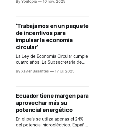
By Youtopia
10 nov. 2025
realizará hasta el 21 de noviembre.
‘Trabajamos en un paquete
de incentivos para
impulsar la economía
circular’
La Ley de Economía Circular cumple
cuatro años. La Subsecretaria de
Competitividad, Silvana
By Xavier Basantes
17 jul. 2025
Peñaherrera, evalúa los resultados.
Ecuador tiene margen para
aprovechar más su
potencial energético
En el país se utiliza apenas el 24%
del potencial hidroeléctrico. España
prevé invertir USD 600 millones en