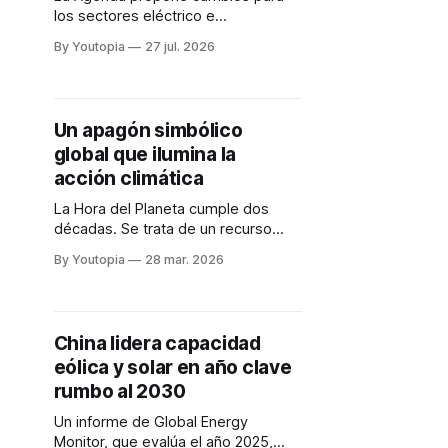
los sectores eléctrico e
hidrocarburífero con apoyo del BID,
By Youtopia
27 jul. 2026
pero no establece metas,
indicadores ni cronograma de
ejecución.
Un apagón simbólico
global que ilumina la
acción climática
La Hora del Planeta cumple dos
décadas. Se trata de un recurso
simbólico, que promueve acciones
By Youtopia
28 mar. 2026
reales frente a la crisis climática.
China lidera capacidad
eólica y solar en año clave
rumbo al 2030
Un informe de Global Energy
Monitor, que evalúa el año 2025,