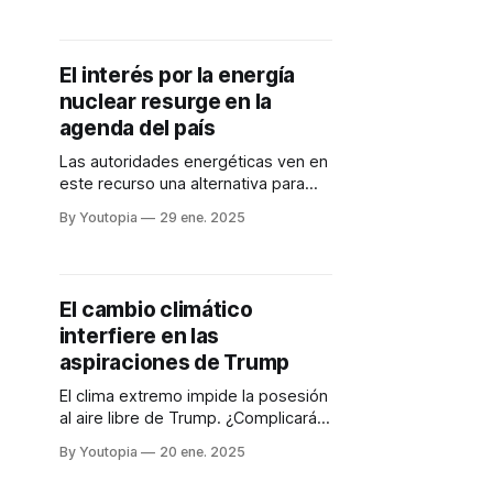
El interés por la energía
nuclear resurge en la
agenda del país
Las autoridades energéticas ven en
este recurso una alternativa para
garantizar el suministro eléctrico.
By Youtopia
29 ene. 2025
Dos candidatos se pronuncian.
El cambio climático
interfiere en las
aspiraciones de Trump
El clima extremo impide la posesión
al aire libre de Trump. ¿Complicará
también su plan de gobierno?
By Youtopia
20 ene. 2025