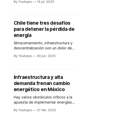
By Youtopia
14 jul. 2025
cinco proyectos de energía solar
fotovoltaica.
Chile tiene tres desafíos
para detener la pérdida de
energía
Almacenamiento, infraestructura y
descentralización son un dolor de
cabeza para el país. La "pérdida" de
By Youtopia
06 jun. 2025
2024 supera en 148% la de años
anteriores.
Infraestructura y alta
demanda frenan cambio
energético en México
Hay varios obstáculos críticos a la
apuesta de implementar energías
renovables como la eólica
By Youtopia
21 feb. 2025