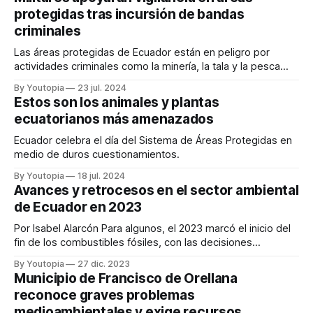
protegidas tras incursión de bandas
criminales
Las áreas protegidas de Ecuador están en peligro por
actividades criminales como la minería, la tala y la pesca
ilegales.
By Youtopia
23 jul. 2024
Estos son los animales y plantas
ecuatorianos más amenazados
Ecuador celebra el día del Sistema de Áreas Protegidas en
medio de duros cuestionamientos.
By Youtopia
18 jul. 2024
Avances y retrocesos en el sector ambiental
de Ecuador en 2023
Por Isabel Alarcón Para algunos, el 2023 marcó el inicio del
fin de los combustibles fósiles, con las decisiones
adoptadas en la Conferencia de las Naciones Unidas sobre
By Youtopia
27 dic. 2023
Cambio Climático (COP28). Para otros, este evento
Municipio de Francisco de Orellana
demostró una vez más la poca voluntad política que existe
reconoce graves problemas
en torno a la conservación
medioambientales y exige recursos