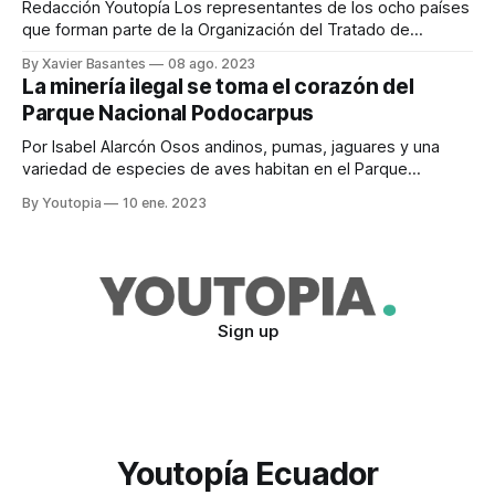
Redacción Youtopía Los representantes de los ocho países
que forman parte de la Organización del Tratado de
Cooperación Amazónica (OTCA) se reunieron este 8 de
By Xavier Basantes
08 ago. 2023
agosto, en la ciudad de Belém (Brasil). El objetivo de esta IV
La minería ilegal se toma el corazón del
Cumbre Amazónica fue reforzar las acciones para proteger
Parque Nacional Podocarpus
la biodiversidad de la región
Por Isabel Alarcón Osos andinos, pumas, jaguares y una
variedad de especies de aves habitan en el Parque
Nacional Podocarpus. A la diversidad de fauna se suman las
By Youtopia
10 ene. 2023
variedades de los emblemáticos árboles que llevan el
nombre de la reserva y sus páramos, que son una de las
principales fuentes
Sign up
Youtopía Ecuador