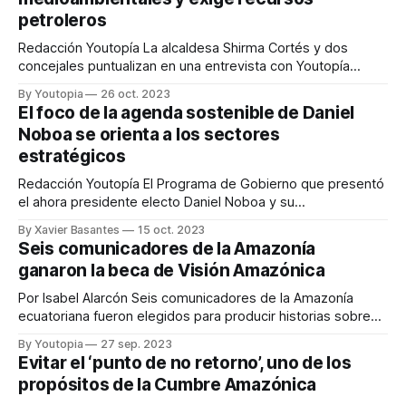
petroleros
Redacción Youtopía La alcaldesa Shirma Cortés y dos
concejales puntualizan en una entrevista con Youtopía
Ecuador, los principales problemas: contaminación de ríos,
By Youtopia
26 oct. 2023
tala de bosques y escasez de agua potable en el cantón
El foco de la agenda sostenible de Daniel
Francisco de Orellana. “Tenemos muchos problemas y cero
Noboa se orienta a los sectores
recursos”, señala Cortés. ¿Qué manejo medioambiental se
estratégicos
está haciendo
Redacción Youtopía El Programa de Gobierno que presentó
el ahora presidente electo Daniel Noboa y su
vicepresidenta Verónica Abad, en materia de sostenibilidad,
By Xavier Basantes
15 oct. 2023
se enfoca en los sectores estratégicos. El desarrollo de las
Seis comunicadores de la Amazonía
industrias minera e hidrocarburífera, así como la eléctrica y
ganaron la beca de Visión Amazónica
la de las telecomunicaciones pasan por un componente
Por Isabel Alarcón Seis comunicadores de la Amazonía
ecuatoriana fueron elegidos para producir historias sobre
las actividades que amenazan a la región. Esta producción
By Youtopia
27 sep. 2023
periodistica es parte de la segunda fase de Visión
Evitar el ‘punto de no retorno’, uno de los
Amazónica, un proyecto de Youtopia Ecuador, que busca
propósitos de la Cumbre Amazónica
impulsar el periodismo ambiental y de soluciones en las