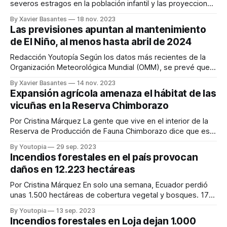
severos estragos en la población infantil y las proyecciones
para el futuro no son alentadoras. En el documento Niños y
By Xavier Basantes
18 nov. 2023
Niñas desplazados por el Cambio Climático de Unicef
Las previsiones apuntan al mantenimiento
(octubre, 2023) se plantean los escenarios de riesgo para
de El Niño, al menos hasta abril de 2024
los menores de edad. Entre sus
Redacción Youtopía Según los datos más recientes de la
Organización Meteorológica Mundial (OMM), se prevé que
el actual episodio de El Niño se prolongue al menos hasta
By Xavier Basantes
14 nov. 2023
abril de 2024. Este fenómeno alterará las pautas
Expansión agrícola amenaza el hábitat de las
meteorológicas y contribuirá a un nuevo aumento de las
vicuñas en la Reserva Chimborazo
temperaturas, tanto en tierra como en
Por Cristina Márquez La gente que vive en el interior de la
Reserva de Producción de Fauna Chimborazo dice que está
cansada de las vicuñas, una especie de camélidos
By Youtopia
29 sep. 2023
reintroducida a esa zona en 1988. “Se reproducen sin
Incendios forestales en el país provocan
control y dañan nuestros cultivos“, reclama molesto Polibio
daños en 12.223 hectáreas
Punina, habitante de Tamboloma,
Por Cristina Márquez En solo una semana, Ecuador perdió
unas 1.500 hectáreas de cobertura vegetal y bosques. 17
incendios forestales de magnitud se registraron en
By Youtopia
13 sep. 2023
Pichincha, Loja, Esmeraldas, Azuay y Chimborazo entre el
Incendios forestales en Loja dejan 1.000
pasado lunes 4 de septiembre y el domingo, 10 de