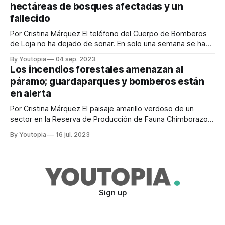
hectáreas de bosques afectadas y un
septiembre de 2023. Los bomberos de
fallecido
Por Cristina Márquez El teléfono del Cuerpo de Bomberos
de Loja no ha dejado de sonar. En solo una semana se han
registrado dos incendios forestales de gran magnitud,
By Youtopia
04 sep. 2023
cuatro de menor intensidad y decenas de conatos. Mario
Los incendios forestales amenazan al
Benavides, director de Gestión de Riesgos en la zona 7,
páramo; guardaparques y bomberos están
dice que
en alerta
Por Cristina Márquez El paisaje amarillo verdoso de un
sector en la Reserva de Producción de Fauna Chimborazo,
conocido como la Ruta del Hielero, cambió. Los pajonales
By Youtopia
16 jul. 2023
altos, chuquirahuas, orejas de conejo y otras plantas nativas
desaparecieron y hoy solo se ve, a la distancia, una enorme
mancha negra en
Sign up