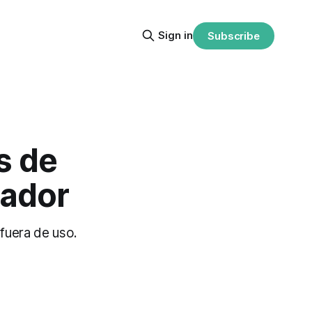
Sign in
Subscribe
s de
uador
 fuera de uso.