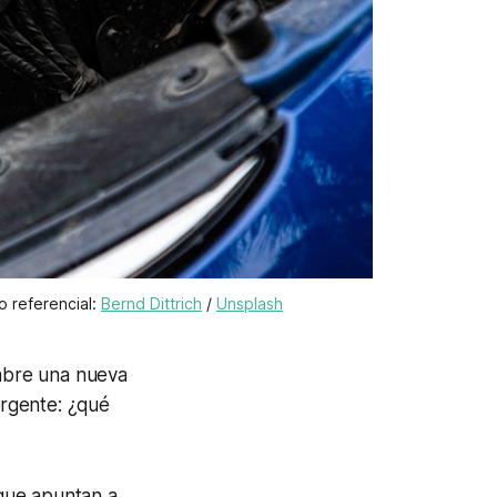
 referencial: 
Bernd Dittrich
 / 
Unsplash
abre una nueva
urgente: ¿qué
que apuntan a