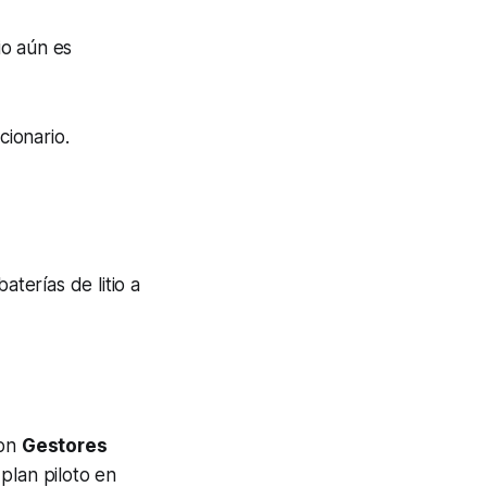
io aún es
ionario.
aterías de litio a
con
Gestores
plan piloto en