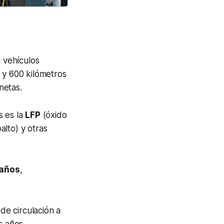
s vehículos
 y 600 kilómetros
netas.
s es la
LFP
(óxido
lto) y otras
 años
,
de circulación a