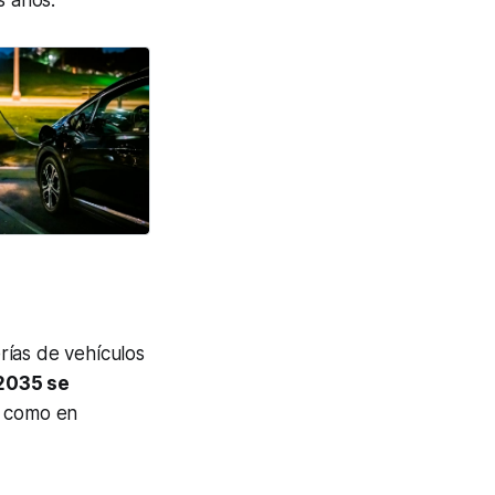
s años.
rías de vehículos
 2035 se
s como en