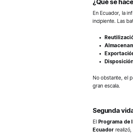
¿Qué se hace
En Ecuador, la inf
incipiente. Las b
Reutilizaci
Almacenam
Exportació
Disposición
No obstante, el pa
gran escala.
Segunda vida
El
Programa de l
Ecuador
realizó,