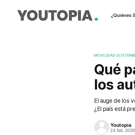
¿Quiénes 
MOVILIDAD SOSTENI
Qué pa
los au
El auge de los v
¿El país está pr
Youtopia
24 feb. 202