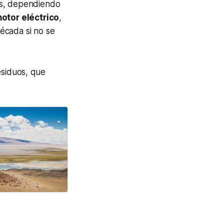
os, dependiendo
otor eléctrico
,
écada si no se
esiduos, que