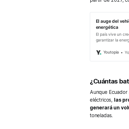
partir de 2027, c
El auge del veh
energética
El país vive un cr
garantizar la energ
Youtopia
Yo
¿Cuántas bat
Aunque Ecuador a
eléctricos,
las p
generará un vol
toneladas.