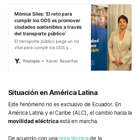
Mónica Siles: ‘El reto para
cumplir los ODS es promover
ciudades sostenibles a través
del transporte público’
El transporte público juega un rol
vital para cumplir los ODS y
promover ciudades sostenibles. La
participación de las autoridades
Youtopia
Xavier Basantes
locales es fundamental, para
alcanzar ese propósito. Redacción
Youtopía Promover un servicio de
transporte público y una movilidad
Situación en América Latina
que sean sostenibles son los
grandes desafíos para tratar de
Este fenómeno no es exclusivo de Ecuador. En
cumplir las
América Latina y el Caribe (ALC), el cambio hacia la
movilidad eléctrica
está en marcha.
De acuerdo con una
nota técnica
de la