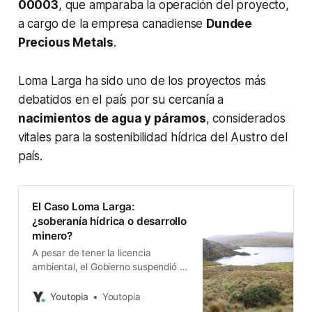
00003
, que amparaba la operación del proyecto,
a cargo de la empresa canadiense
Dundee
Precious Metals
.
Loma Larga ha sido uno de los proyectos más
debatidos en el país por su cercanía a
nacimientos de agua y páramos
, considerados
vitales para la sostenibilidad hídrica del Austro del
país.
El Caso Loma Larga:
¿soberanía hídrica o desarrollo
minero?
A pesar de tener la licencia
ambiental, el Gobierno suspendió el
proyecto en agosto de 2025. Miles
de personas se movilizan en
Youtopia
Youtopia
Cuenca, en defensa del agua.