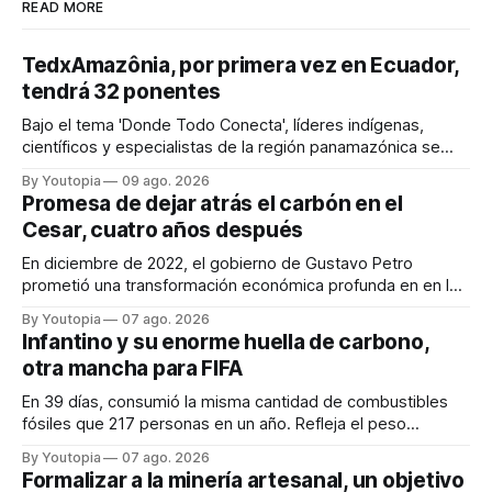
READ MORE
TedxAmazônia, por primera vez en Ecuador,
tendrá 32 ponentes
Bajo el tema 'Donde Todo Conecta', líderes indígenas,
científicos y especialistas de la región panamazónica se
citarán del 27 al 30 de agosto de 2026 en Baños y Puyo
By Youtopia
09 ago. 2026
Promesa de dejar atrás el carbón en el
Cesar, cuatro años después
En diciembre de 2022, el gobierno de Gustavo Petro
prometió una transformación económica profunda en en la
región. Un trabajo audiovisual evalúa la situación.
By Youtopia
07 ago. 2026
Infantino y su enorme huella de carbono,
otra mancha para FIFA
En 39 días, consumió la misma cantidad de combustibles
fósiles que 217 personas en un año. Refleja el peso
desproporcionado del transporte aéreo en el Mundial.
By Youtopia
07 ago. 2026
Formalizar a la minería artesanal, un objetivo