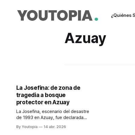
¿Quiénes 
Azuay
La Josefina: de zona de
tragedia a bosque
protector en Azuay
La Josefina, escenario del desastre
de 1993 en Azuay, fue declarada
bosque protector para prevenir
By Youtopia
14 abr. 2026
riesgos y conservar la cuenca del