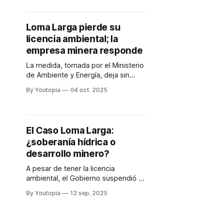
río Paute.
Loma Larga pierde su
licencia ambiental; la
empresa minera responde
La medida, tomada por el Ministerio
de Ambiente y Energía, deja sin
efecto la autorización otorgada el
By Youtopia
04 oct. 2025
23 de junio de 2025
El Caso Loma Larga:
¿soberanía hídrica o
desarrollo minero?
A pesar de tener la licencia
ambiental, el Gobierno suspendió el
proyecto en agosto de 2025. Miles
By Youtopia
12 sep. 2025
de personas se movilizan en
Cuenca, en defensa del agua.