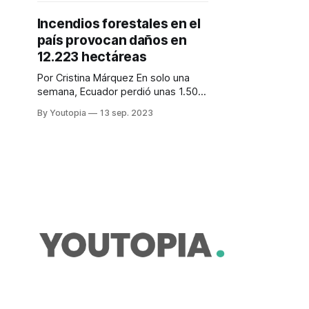
Incendios forestales en el
país provocan daños en
12.223 hectáreas
Por Cristina Márquez En solo una
semana, Ecuador perdió unas 1.500
hectáreas de cobertura vegetal y
By Youtopia
13 sep. 2023
bosques. 17 incendios forestales de
magnitud se registraron en
Pichincha, Loja, Esmeraldas, Azuay y
Chimborazo entre el pasado lunes 4
de septiembre y el domingo, 10 de
septiembre de 2023. Los bomberos
de