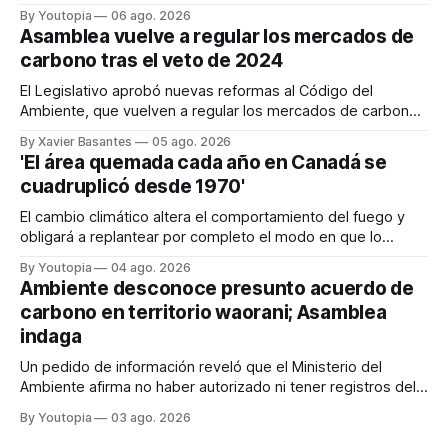
refuerzan con la "Estrategia de Ciberdefensa 2026".
By Youtopia
06 ago. 2026
Asamblea vuelve a regular los mercados de
carbono tras el veto de 2024
El Legislativo aprobó nuevas reformas al Código del
Ambiente, que vuelven a regular los mercados de carbono,
tras el veto total del Ejecutivo en 2024.
By Xavier Basantes
05 ago. 2026
'El área quemada cada año en Canadá se
cuadruplicó desde 1970'
El cambio climático altera el comportamiento del fuego y
obligará a replantear por completo el modo en que lo
previene y combate, según el experto Mike Flannigan
By Youtopia
04 ago. 2026
Ambiente desconoce presunto acuerdo de
carbono en territorio waorani; Asamblea
indaga
Un pedido de información reveló que el Ministerio del
Ambiente afirma no haber autorizado ni tener registros del
proyecto que abarcaría más de 802.000 hectáreas.
By Youtopia
03 ago. 2026