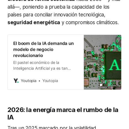
allá—, poniendo a prueba la capacidad de los
países para conciliar innovación tecnológica,
seguridad energética
y compromisos climáticos.
El boom de la IA demanda un
modelo de negocio
revolucionario
El pastel económico de la
Inteligencia Artificial ya es tan
grande que necesita ser
compartido incluso entre rivales.
Youtopia
Youtopia
¿Es una burbuja o una revolución?
2026: la energía marca el rumbo de la
IA
Tras un 2025 marcado por la volatilidad