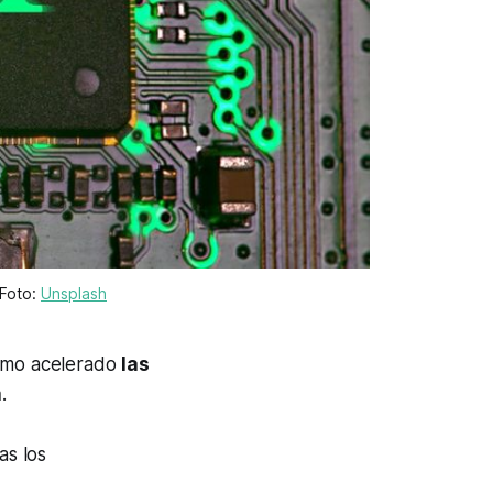
Foto: 
Unsplash
ritmo acelerado
las
a
.
as los