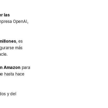
r las
empresa OpenAI,
millones
, es
egurarse más
cle.
con Amazon
para
ue hasta hace
dos y del