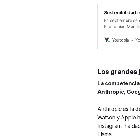
Sostenibilidad 
En septiembre se 
Económico Mundial
acción por el clim
Youtopia
Yo
Los grandes 
La competencia 
Anthropic
,
Goog
Anthropic es la d
Watson y Apple h
Instagram, ha da
Llama.