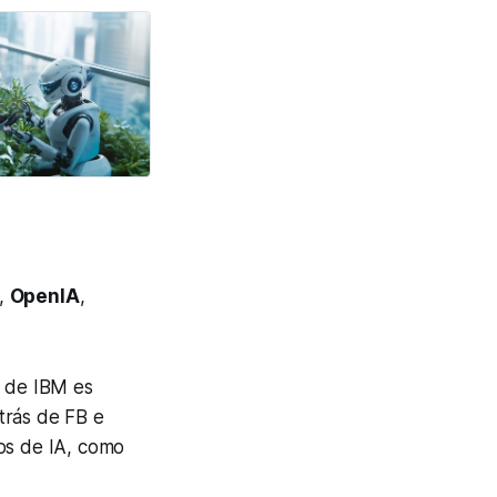
o,
OpenIA
,
o de IBM es
trás de FB e
dos de IA, como