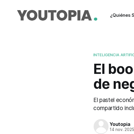
¿Quiénes 
INTELIGENCIA ARTIF
El boo
de ne
El pastel económ
compartido inclu
Youtopia
14 nov. 202