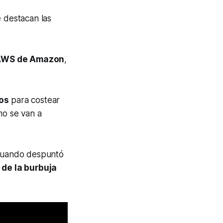
e destacan las
AWS de Amazon
,
os
para costear
mo se van a
 cuando despuntó
 de la burbuja