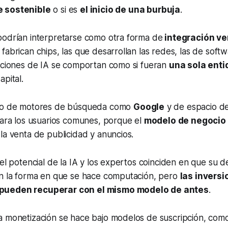
 sostenible
o si es
el inicio de una burbuja
.
podrían interpretarse como otra forma de
integración ver
fabrican chips, las que desarrollan las redes, las de softw
caciones de IA se comportan como si fueran
una sola ent
apital.
uso de motores de búsqueda como
Google
y de espacio d
para los usuarios comunes, porque el
modelo de negocio
la venta de publicidad y anuncios.
 el potencial de la IA y los expertos coinciden en que su d
en la forma en que se hace computación, pero
las invers
pueden recuperar con el mismo modelo de antes
.
a monetización se hace bajo modelos de suscripción, como