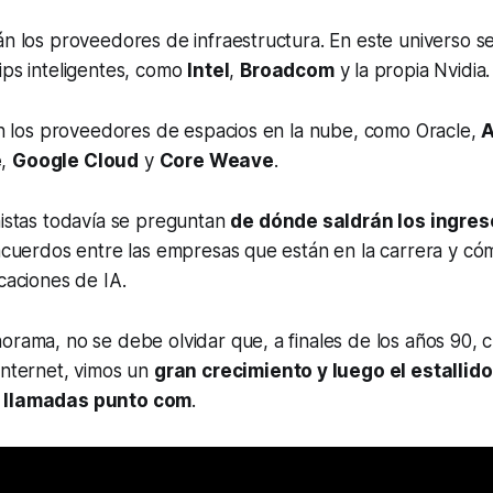
án los proveedores de infraestructura. En este universo s
ips inteligentes, como
Intel
,
Broadcom
y la propia Nvidia.
con los proveedores de espacios en la nube, como Oracle,
e
,
Google Cloud
y
Core Weave
.
nistas todavía se preguntan
de dónde saldrán los ingres
 acuerdos entre las empresas que están en la carrera y có
icaciones de IA.
orama, no se debe olvidar que, a finales de los años 90,
internet, vimos un
gran crecimiento y luego el estallido
s llamadas punto com
.