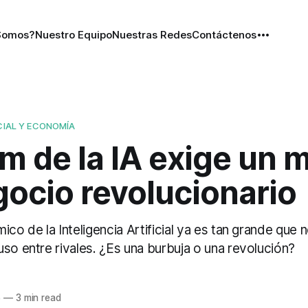
Somos?
Nuestro Equipo
Nuestras Redes
Contáctenos
ICIAL Y ECONOMÍA
m de la IA exige un 
gocio revolucionario
ico de la Inteligencia Artificial ya es tan grande que 
so entre rivales. ¿Es una burbuja o una revolución?
5
—
3 min read