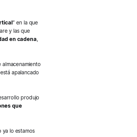
tical
” en la que
are y las que
idad en cadena
,
e almacenamiento
está apalancado
esarrollo produjo
iones que
 ya lo estamos