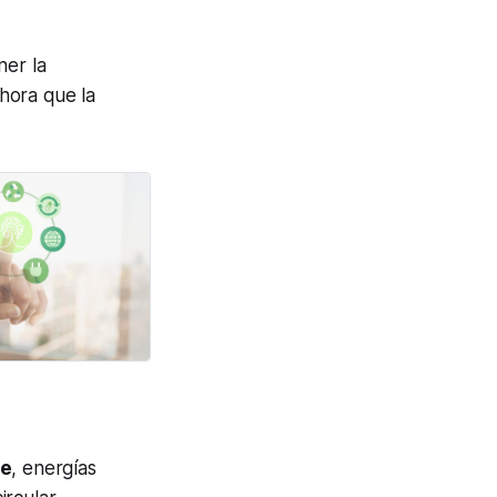
er la
Ahora que la
te
, energías