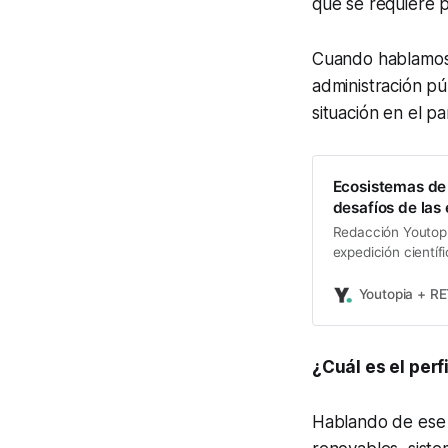
que se requiere 
Cuando hablamos 
administración pú
situación en el p
Ecosistemas de 
desafíos de las
Redacción Youtopí
expedición científ
analizaron temas 
Academia Europea,
Youtopia + R
colaboración de la
¿Cuál es el perf
Hablando de ese p