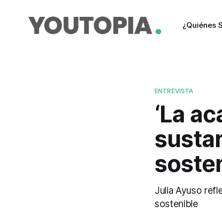
¿Quiénes 
ENTREVISTA
‘La ac
sustan
sosten
Julia Ayuso refl
sostenible