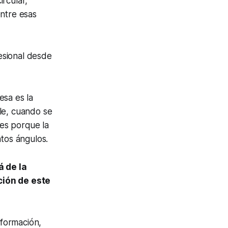
rcular,
entre esas
esional desde
esa es la
le, cuando se
les porque la
ntos ángulos.
á de la
ción de este
formación,