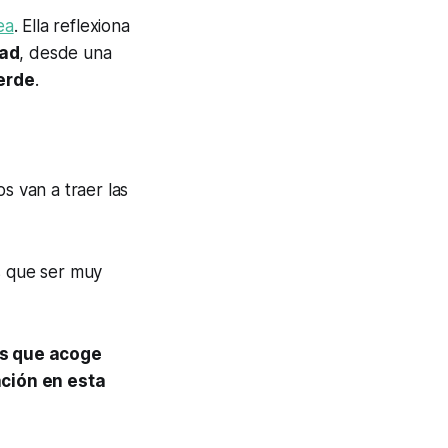
ea
. Ella reflexiona
dad
, desde una
erde
.
s van a traer las
s que ser muy
as que acoge
ación en esta