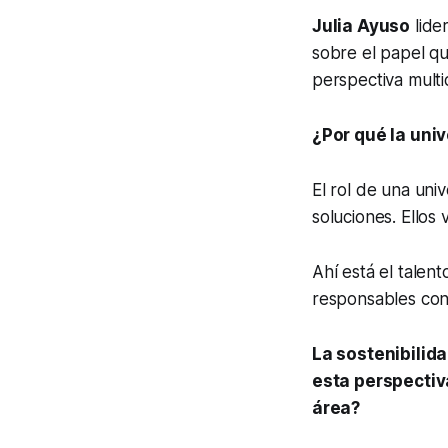
Julia Ayuso
lide
sobre el papel q
perspectiva multid
¿Por qué la univ
El rol de una uni
soluciones. Ellos 
Ahí está el talen
responsables con 
La sostenibilid
esta perspectiv
área?