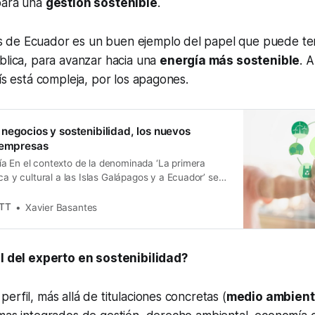
para una
gestión sostenible
.
de Ecuador es un buen ejemplo del papel que puede ten
blica, para avanzar hacia una
energía más sostenible
. 
aís está compleja, por los apagones.
negocios y sostenibilidad, los nuevos
 empresas
a En el contexto de la denominada ‘La primera
ica y cultural a las Islas Galápagos y a Ecuador’ se
relacionados con economía y sostenibilidad. La Real
 la Fundación Quo Artis, My Planet First con la
ETT
Xavier Basantes
 Fundación Fidal y la Universidad
il del experto en sostenibilidad?
erfil, más allá de titulaciones concretas (
medio ambien