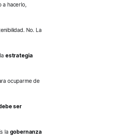
o a hacerlo,
nibilidad. No. La
 la
estrategia
para ocuparme de
 debe ser
Es la
gobernanza