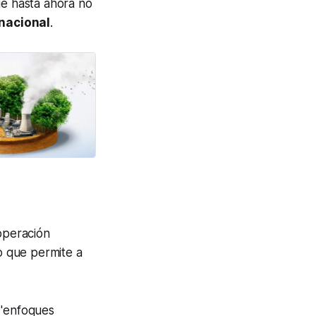
ue hasta ahora no
 nacional
.
operación
to que permite a
 'enfoques