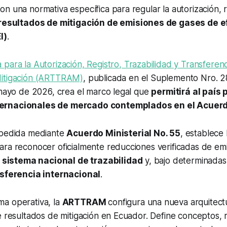
n una normativa específica para regular la autorización, r
resultados de mitigación de emisiones de gases de e
I)
.
para la Autorización, Registro, Trazabilidad y Transferen
Mitigación (ARTTRAM)
, publicada en el Suplemento Nro. 2
 mayo de 2026, crea el marco legal que
permitirá al país 
ernacionales de mercado contemplados en el Acuerd
xpedida mediante
Acuerdo Ministerial No. 55
, establece 
ra reconocer oficialmente reducciones verificadas de emi
n
sistema nacional de trazabilidad
y, bajo determinadas
nsferencia internacional
.
a operativa, la
ARTTRAM
configura una nueva arquitect
e resultados de mitigación en Ecuador. Define conceptos,