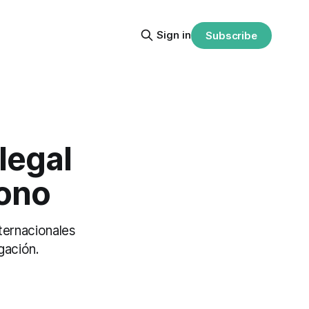
Sign in
Subscribe
legal
bono
ternacionales
gación.