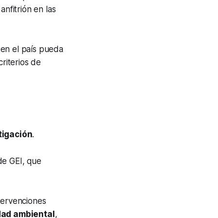
anfitrión en las
 en el país pueda
criterios de
tigación
.
de GEI, que
tervenciones
dad ambiental
,