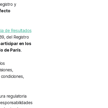
egistro y
fecto
cia de Resultados
89, del Registro
participar en los
o de París
.
los
siones,
 condiciones,
ura regulatoria
 responsabilidades