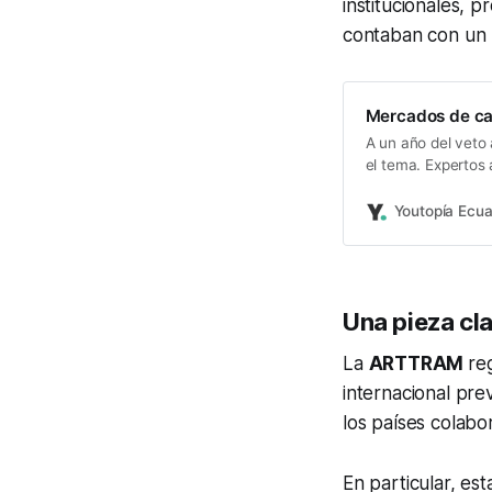
institucionales, 
contaban con un 
Mercados de ca
A un año del veto
el tema. Expertos
mercado mundial.
Youtopía Ecu
Una pieza cla
La
ARTTRAM
re
internacional pre
los países colabo
En particular, es