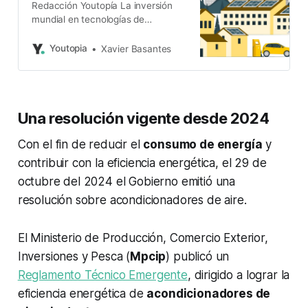
Redacción Youtopía La inversión
mundial en tecnologías de
transición energética en el 2022
alcanzó un récord de USD 1,3
Youtopia
Xavier Basantes
billones. Sin embargo, la cifra aún
es insuficiente para atenuar el
impacto del cambio climático. El
informe Panorama Global de la
Una resolución vigente desde 2024
Financiación de Energías
Renovables 2023, publicado por la
Con el fin de reducir el
consumo de energía
y
Agencia
contribuir con la eficiencia energética, el 29 de
octubre del 2024 el Gobierno emitió una
resolución sobre acondicionadores de aire.
El Ministerio de Producción, Comercio Exterior,
Inversiones y Pesca (
Mpcip
) publicó un
Reglamento Técnico Emergente
, dirigido a lograr la
eficiencia energética de
acondicionadores de