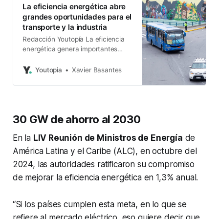
La eficiencia energética abre
grandes oportunidades para el
transporte y la industria
Redacción Youtopía La eficiencia
energética genera importantes
beneficios para una nación. Por
ejemplo, permite bajar costos,
Youtopia
Xavier Basantes
mejorar la competitividad y reducir
el impacto ambiental. Además,
posibilita aumentar la seguridad
energética, evidencia un
30 GW de ahorro al 2030
compromiso social por parte de las
empresas y hasta puede generar
En la
LIV Reunión de Ministros de Energía
de
incentivos gubernamentales. Sin
embargo, su implementación aún
América Latina y el Caribe (ALC), en octubre del
2024, las autoridades ratificaron su compromiso
de mejorar la eficiencia energética en 1,3% anual.
“Si los países cumplen esta meta, en lo que se
refiere al mercado eléctrico, eso quiere decir que