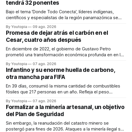
tendrá 32 ponentes
Bajo el tema 'Donde Todo Conecta', líderes indígenas,
científicos y especialistas de la región panamazónica se
citarán del 27 al 30 de agosto de 2026 en Baños y Puyo
By Youtopia
09 ago. 2026
Promesa de dejar atrás el carbón en el
Cesar, cuatro años después
En diciembre de 2022, el gobierno de Gustavo Petro
prometió una transformación económica profunda en en la
región. Un trabajo audiovisual evalúa la situación.
By Youtopia
07 ago. 2026
Infantino y su enorme huella de carbono,
otra mancha para FIFA
En 39 días, consumió la misma cantidad de combustibles
fósiles que 217 personas en un año. Refleja el peso
desproporcionado del transporte aéreo en el Mundial.
By Youtopia
07 ago. 2026
Formalizar a la minería artesanal, un objetivo
del Plan de Seguridad
Sin embargo, la reanudación del catastro minero se
postergó para fines de 2026. Ataques a la minería ilegal se