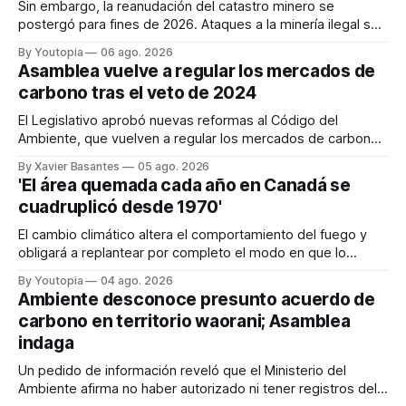
Sin embargo, la reanudación del catastro minero se
postergó para fines de 2026. Ataques a la minería ilegal se
refuerzan con la "Estrategia de Ciberdefensa 2026".
By Youtopia
06 ago. 2026
Asamblea vuelve a regular los mercados de
carbono tras el veto de 2024
El Legislativo aprobó nuevas reformas al Código del
Ambiente, que vuelven a regular los mercados de carbono,
tras el veto total del Ejecutivo en 2024.
By Xavier Basantes
05 ago. 2026
'El área quemada cada año en Canadá se
cuadruplicó desde 1970'
El cambio climático altera el comportamiento del fuego y
obligará a replantear por completo el modo en que lo
previene y combate, según el experto Mike Flannigan
By Youtopia
04 ago. 2026
Ambiente desconoce presunto acuerdo de
carbono en territorio waorani; Asamblea
indaga
Un pedido de información reveló que el Ministerio del
Ambiente afirma no haber autorizado ni tener registros del