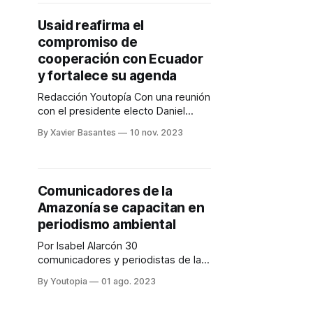
en noviembre y diciembre
respectivamente. En el archipiélago
Usaid reafirma el
se realizó la III Reunión de la
compromiso de
Comisión Técnica, para la creación
del instrumento de normalización
cooperación con Ecuador
forense, sobre el
y fortalece su agenda
Redacción Youtopía Con una reunión
con el presidente electo Daniel
Noboa Azín y su equipo concluyó la
By Xavier Basantes
10 nov. 2023
visita de dos días al Ecuador, de la
Administradora de Usaid, Samantha
Power. Al hacer un balance de sus
reuniones y visitas, destacó el
Comunicadores de la
trabajo que la Agencia de EE.UU.
Amazonía se capacitan en
para el
periodismo ambiental
Por Isabel Alarcón 30
comunicadores y periodistas de la
Amazonía ecuatoriana iniciaron sus
By Youtopia
01 ago. 2023
capacitaciones sobre la cobertura
periodística de los delitos