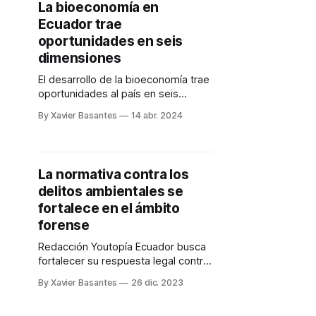
La bioeconomía en
Ecuador trae
oportunidades en seis
dimensiones
El desarrollo de la bioeconomía trae
oportunidades al país en seis
dimensiones. Así se refleja en el
By Xavier Basantes
14 abr. 2024
Libro Blanco de la Bioeconomía
Sustentable del Ecuador. Redacción
Youtopía El desarrollo de la
bioeconomía en el país trae
La normativa contra los
oportunidades desde la óptica de
delitos ambientales se
seis dimensiones: productiva,
tecnológica, económica, legal,
fortalece en el ámbito
política y ambiental.
forense
Redacción Youtopía Ecuador busca
fortalecer su respuesta legal contra
los delitos ambientales. Para ello se
By Xavier Basantes
26 dic. 2023
desarrollaron jornadas de
capacitación en Galápagos y Quito,