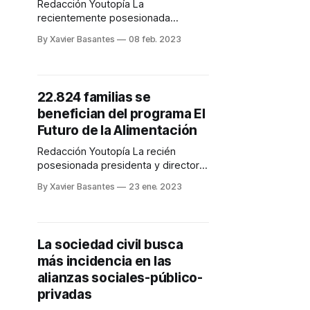
Redacción Youtopía La
recientemente posesionada
presidenta y directora ejecutiva de
By Xavier Basantes
08 feb. 2023
Heifer Internacional, Surita
Sandosham, visitó Ecuador del 23
de enero al 5 de febrero de 2023.
Durante ese lapso recorrió los
22.824 familias se
proyectos que ejecuta la Fundación
benefician del programa El
Heifer Ecuador, en las provincias de
Santa Elena y Azuay, bajo el
Futuro de la Alimentación
paraguas de
Redacción Youtopía La recién
posesionada presidenta y directora
ejecutiva de Heifer Internacional,
By Xavier Basantes
23 ene. 2023
Surita Sandosham, preside una
misión especial de esta Fundación,
que estará en Ecuador del 28 de
enero al 3 de febrero. Se trata de su
La sociedad civil busca
primera visita a un país que
más incidencia en las
desarrolla proyectos con
financiamiento de Heifer
alianzas sociales-público-
Internacional
privadas