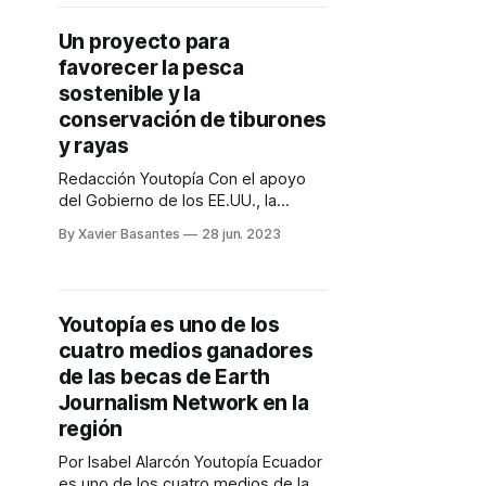
ambientales que amenazan a esta
región del país. El 25 de julio del
Un proyecto para
2023 arrancaron los talleres que son
favorecer la pesca
parte del proyecto Visión
Amazónica, de Youtopía Ecuador. El
sostenible y la
objetivo
conservación de tiburones
y rayas
Redacción Youtopía Con el apoyo
del Gobierno de los EE.UU., la
Fundación Charles Darwin y el Fondo
By Xavier Basantes
28 jun. 2023
Mundial para la Naturaleza (WWF
Ecuador), pusieron en marcha el
proyecto Habla Tiburón. El objetivo
de este plan, lanzado este 27 de
Youtopía es uno de los
junio del 2023 en Galápagos, es
cuatro medios ganadores
afrontar la pesca ilegal,
de las becas de Earth
Journalism Network en la
región
Por Isabel Alarcón Youtopía Ecuador
es uno de los cuatro medios de la