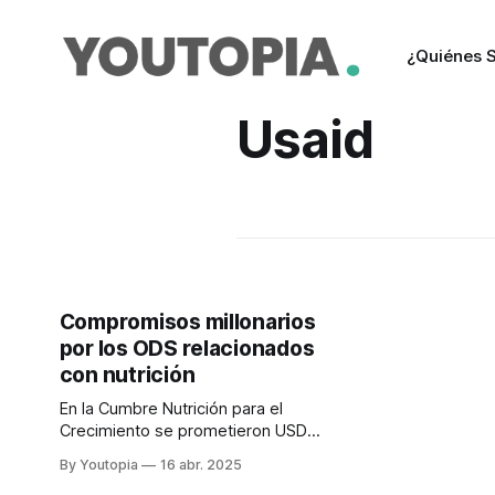
¿Quiénes 
Usaid
Compromisos millonarios
por los ODS relacionados
con nutrición
En la Cumbre Nutrición para el
Crecimiento se prometieron USD
27.550 millones. Los recortes de
By Youtopia
16 abr. 2025
EE.UU. afectan la cooperación