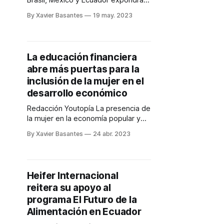
Brasil, México y Ecuador expondrán
sus obras en Quito, como parte de
By Xavier Basantes
19 may. 2023
las celebraciones por el Mes de la
Biodiversidad. La exposición es
parte del II Festival de Arte Art Walk
Ecuador y se desarrolla los días 19,
La educación financiera
20 y 21 de mayo de 2023,
abre más puertas para la
inclusión de la mujer en el
desarrollo económico
Redacción Youtopía La presencia de
la mujer en la economía popular y
solidaria tiene cada vez más
By Xavier Basantes
24 abr. 2023
incidencia. En ese sentido, la
educación financiera con enfoque
de género contribuye a reducir las
brechas. Margarita Hernández,
Heifer Internacional
superintendenta de Economía
reitera su apoyo al
Popular y Solidaria, señala que para
afianzar esa reducción de barreras
programa El Futuro de la
se
Alimentación en Ecuador