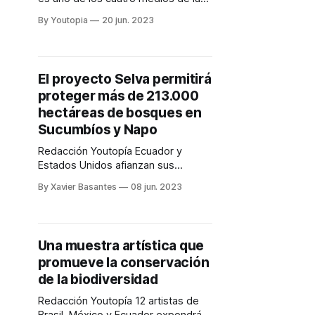
región, y único de Ecuador, que será
By Youtopia
20 jun. 2023
parte de la primera cohorte de
becarios del proyecto Juntos por la
Conservación. Entre más de 82
postulaciones, estas cuatro
El proyecto Selva permitirá
propuestas de Brasil, Perú,
proteger más de 213.000
Colombia y Ecuador fueron
seleccionadas, para
hectáreas de bosques en
Sucumbíos y Napo
Redacción Youtopía Ecuador y
Estados Unidos afianzan sus
relaciones en materia de
By Xavier Basantes
08 jun. 2023
cooperación y conservación
ambiental, en el marco del Convenio
de Asistencia para el Desarrollo.
Este convenio establece los
Una muestra artística que
lineamientos de los proyectos
promueve la conservación
liderados por la Agencia de los
Estados Unidos para el Desarrollo
de la biodiversidad
Internacional (Usaid, por sus siglas
Redacción Youtopía 12 artistas de