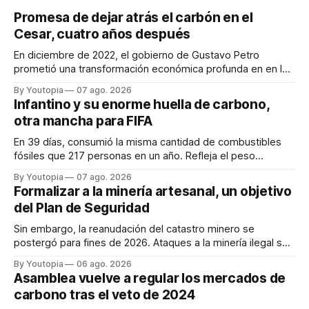
Promesa de dejar atrás el carbón en el
Cesar, cuatro años después
En diciembre de 2022, el gobierno de Gustavo Petro
prometió una transformación económica profunda en en la
región. Un trabajo audiovisual evalúa la situación.
By Youtopia
07 ago. 2026
Infantino y su enorme huella de carbono,
otra mancha para FIFA
En 39 días, consumió la misma cantidad de combustibles
fósiles que 217 personas en un año. Refleja el peso
desproporcionado del transporte aéreo en el Mundial.
By Youtopia
07 ago. 2026
Formalizar a la minería artesanal, un objetivo
del Plan de Seguridad
Sin embargo, la reanudación del catastro minero se
postergó para fines de 2026. Ataques a la minería ilegal se
refuerzan con la "Estrategia de Ciberdefensa 2026".
By Youtopia
06 ago. 2026
Asamblea vuelve a regular los mercados de
carbono tras el veto de 2024