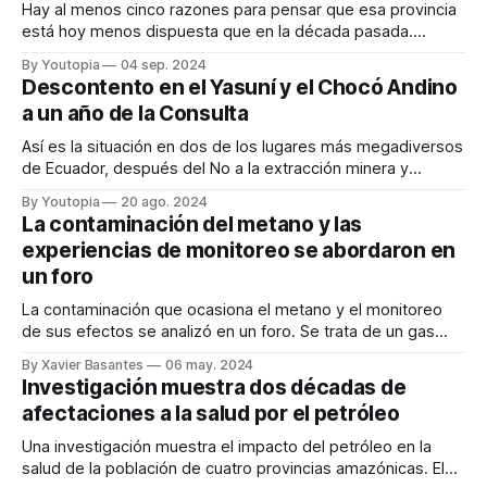
Hay al menos cinco razones para pensar que esa provincia
está hoy menos dispuesta que en la década pasada.
Conózcalas.
By Youtopia
04 sep. 2024
Descontento en el Yasuní y el Chocó Andino
a un año de la Consulta
Así es la situación en dos de los lugares más megadiversos
de Ecuador, después del No a la extracción minera y
petrolera.
By Youtopia
20 ago. 2024
La contaminación del metano y las
experiencias de monitoreo se abordaron en
un foro
La contaminación que ocasiona el metano y el monitoreo
de sus efectos se analizó en un foro. Se trata de un gas
extremadamente potente en su capacidad destructiva.
By Xavier Basantes
06 may. 2024
Redacción Youtopía El impacto del metano y las
Investigación muestra dos décadas de
experiencias de monitoreo se abordaron en un foro. Su
afectaciones a la salud por el petróleo
efecto es potente: cada molécula
Una investigación muestra el impacto del petróleo en la
salud de la población de cuatro provincias amazónicas. El