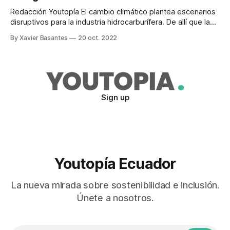
Redacción Youtopía El cambio climático plantea escenarios
disruptivos para la industria hidrocarburífera. De allí que la
transición energética es uno de los derroteros que afronta
By Xavier Basantes
20 oct. 2022
este sector. Ese fue el eje central de la decimoséptima
edición del Encuentro Anual de Energía y Petróleo (ENAEP)
de Ecuador, organizado por la firma
Sign up
Youtopía Ecuador
La nueva mirada sobre sostenibilidad e inclusión.
Únete a nosotros.