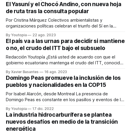
el conteo de votos, y ganó el ´Sí` con el 58,95%, empieza
El Yasuní y el Chocó Andino, con nueva hoja
un nuevo capítulo para el
de ruta tras la consulta popular
Por Cristina Márquez Colectivos ambientalistas y
organizaciones políticas celebran el triunfo del Sí en la
consulta popular, sobre el cese de la extracción de
By Youtopia
22 ago. 2023
petróleo en Parque Nacional Yasuní. El Sí también triunfó en
El país va a las urnas para decidir si mantiene
la consulta popular sobre la prohibición de las actividades
o no, el crudo del ITT bajo el subsuelo
mineras en el Chocó Andino (noroccidente de
Redacción Youtopía ¿Está usted de acuerdo con que el
gobierno ecuatoriano mantenga el crudo del ITT, conocido
como Bloque 43, indefinidamente bajo el subsuelo? Esa es
By Xavier Basantes
16 ago. 2023
una de las preguntas de la consulta popular que
Domingo Peas promueve la inclusión de los
responderán los ciudadanos empadronados, que
pueblos y nacionalidades en la COP15
sufragarán el domingo 20 de agosto de 2023. El Bloque
Por Isabel Alarcón, desde Montreal La presencia de
Domingo Peas es constante en los pasillos y eventos de la
Conferencia de las Naciones Unidas sobre Diversidad
By Youtopia
17 dic. 2022
Biológica, denominada COP15. Con su corona, su cara
La industria hidrocarburífera se plantea
pintada y su alegría, a pesar del cansancio, recorre las
nuevos desafíos en medio de la transición
instalaciones de este lugar para difundir
energética