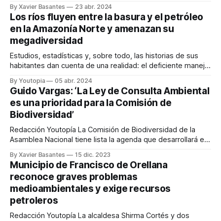
trabajo recopila el análisis de 4.799 documentos.
By Xavier Basantes
23 abr. 2024
Redacción Youtopía Una investigación académica
Los ríos fluyen entre la basura y el petróleo
determinó que en las últimas dos décadas, la actividad
en la Amazonía Norte y amenazan su
petrolera causó daños en la salud de la población de
megadiversidad
Estudios, estadísticas y, sobre todo, las historias de sus
habitantes dan cuenta de una realidad: el deficiente manejo
de desechos afecta severamente los ríos de esta región.
By Youtopia
05 abr. 2024
Normativas incumplidas y falta de respuestas estatales
Guido Vargas: ‘La Ley de Consulta Ambiental
ahondan esta realidad. Por Isabel Alarcón Pescar en los ríos
es una prioridad para la Comisión de
Napo, Coca y Payamino, en Orellana,
Biodiversidad’
Redacción Youtopía La Comisión de Biodiversidad de la
Asamblea Nacional tiene lista la agenda que desarrollará en
los próximos 18 meses, tanto desde el ámbito de la
By Xavier Basantes
15 dic. 2023
legislación como de la fiscalización. Entre las prioridades
Municipio de Francisco de Orellana
que tiene este equipo de trabajo se destaca la elaboración
reconoce graves problemas
de la Ley de Consulta
medioambientales y exige recursos
petroleros
Redacción Youtopía La alcaldesa Shirma Cortés y dos