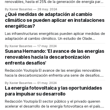
renovables, hasta el 25% de la generación de energía para
2025, República Dominicana también debe resolver el
By Xavier Basantes
28 may. 2024
problema del almacenamiento. Por Joan Sebastián Vallejo
¿Qué medidas de adaptación al cambio
Las energías renovables ganan más espacio en República
climático se pueden aplicar en instalaciones
Dominicana (RD), tanto en proyectos e inversiones, como
energéticas?
en
Las infraestructuras energéticas pueden aplicar medidas de
adaptación al cambio climático. Un estudio de Olade
muestra los efectos del incremento de la temperatura en el
By Xavier Basantes
17 may. 2024
sector. Redacción Youtopía Si bien América Latina y el
Susana Hernando: 'El avance de las energías
Caribe contribuyen solo con el 8% de las emisiones
renovables hacia la descarbonización
globales de CO2, su sector energético es
enfrenta desafíos'
Redacción Youtopía El avance de las energías renovables
hacia la descarbonización enfrenta una serie de desafíos.
Uno de los principales obstáculos radica en los aspectos
By Xavier Basantes
01 may. 2024
tecnológicos. Para tener una perspectiva de lo que
La energía fotovoltaica y las oportunidades
plantean esos retos y los efectos que ocasiona el cambio
para impulsar su desarrollo
climático y la energía, Youtopía Ecuador entrevistó
Redacción Youtopía El sector público y el privado quieren
acelerar el desarrollo de la energía fotovoltaica en el país.