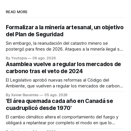
READ MORE
Formalizar a la minería artesanal, un objetivo
del Plan de Seguridad
Sin embargo, la reanudación del catastro minero se
postergó para fines de 2026. Ataques a la minería ilegal se
refuerzan con la "Estrategia de Ciberdefensa 2026".
By Youtopia
06 ago. 2026
Asamblea vuelve a regular los mercados de
carbono tras el veto de 2024
El Legislativo aprobó nuevas reformas al Código del
Ambiente, que vuelven a regular los mercados de carbono,
tras el veto total del Ejecutivo en 2024.
By Xavier Basantes
05 ago. 2026
'El área quemada cada año en Canadá se
cuadruplicó desde 1970'
El cambio climático altera el comportamiento del fuego y
obligará a replantear por completo el modo en que lo
previene y combate, según el experto Mike Flannigan