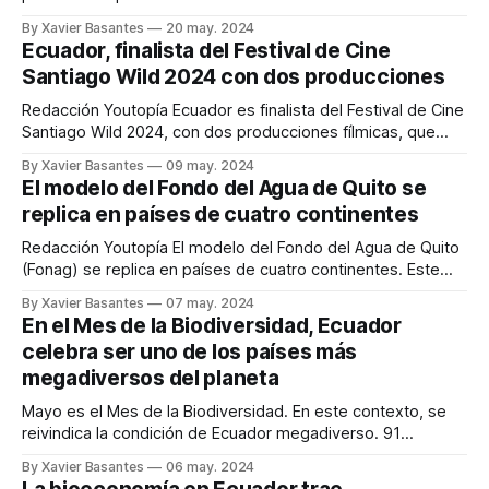
expresiones artísticas son parte de Art Walk Ecuador. Se
By Xavier Basantes
20 may. 2024
trata de una iniciativa atractiva y educativa, que fusiona el
Ecuador, finalista del Festival de Cine
arte 3D con la conservación de la biodiversidad. La tercera
Santiago Wild 2024 con dos producciones
edición del
Redacción Youtopía Ecuador es finalista del Festival de Cine
Santiago Wild 2024, con dos producciones fílmicas, que
participan en la categoría Nuevas Voces. Se trata del
By Xavier Basantes
09 may. 2024
largometraje Allpamanda, del colectivo cinematográfico
El modelo del Fondo del Agua de Quito se
Tawna, y el cortometraje Yaku Raymi, de la directora
replica en países de cuatro continentes
ecuatoriana Lucía Galarza Suárez. El Festival de Cine
Santiago Wild,
Redacción Youtopía El modelo del Fondo del Agua de Quito
(Fonag) se replica en países de cuatro continentes. Este
fondo que se creó en enero del 2000 se aplica en América,
By Xavier Basantes
07 may. 2024
África, Asia y Europa. Una publicación de El País de España
En el Mes de la Biodiversidad, Ecuador
destaca esta iniciativa, que se creó durante la
celebra ser uno de los países más
megadiversos del planeta
Mayo es el Mes de la Biodiversidad. En este contexto, se
reivindica la condición de Ecuador megadiverso. 91
ecosistemas son parte de la riqueza natural del país.
By Xavier Basantes
06 may. 2024
Redacción Youtopía Mayo es el Mes de la Biodiversidad y