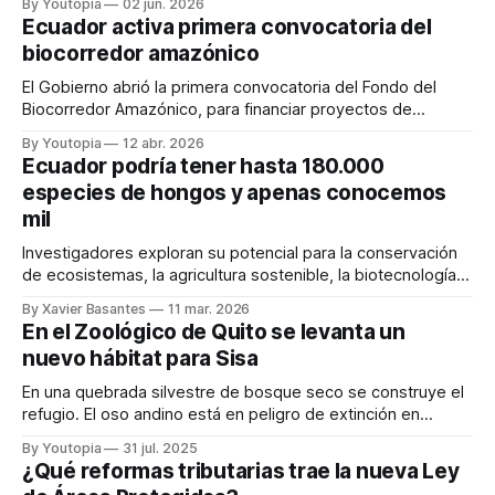
By Youtopia
02 jun. 2026
Ecuador activa primera convocatoria del
biocorredor amazónico
El Gobierno abrió la primera convocatoria del Fondo del
Biocorredor Amazónico, para financiar proyectos de
conservación, restauración y bioeconomía.
By Youtopia
12 abr. 2026
Ecuador podría tener hasta 180.000
especies de hongos y apenas conocemos
mil
Investigadores exploran su potencial para la conservación
de ecosistemas, la agricultura sostenible, la biotecnología y
la medicina. Quito será sede de un Congreso regional.
By Xavier Basantes
11 mar. 2026
En el Zoológico de Quito se levanta un
nuevo hábitat para Sisa
En una quebrada silvestre de bosque seco se construye el
refugio. El oso andino está en peligro de extinción en
Ecuador, desde 2021.
By Youtopia
31 jul. 2025
¿Qué reformas tributarias trae la nueva Ley