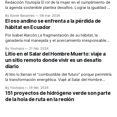
Redacción Youtopía El rol de la mujer en el cumplimiento de
la agenda sostenible plantea desafíos. Lograr la igualdad de
género y el empoderamiento de las mujeres forma parte
By Xavier Basantes
08 mar. 2024
integral de cada uno de los 17 ODS. En el contexto del Día
El oso andino se enfrenta a la pérdida de
Internacional de la Mujer este 8 de marzo,
hábitat en Ecuador
Por Isabel Alarcón La fragmentación de su hábitat, la
ganadería mal manejada y el acercamiento irresponsable
de las personas son tres actividades que están poniendo
By Youtopia
21 feb. 2024
en riesgo al oso andino o de anteojos. Mientras las zonas
Litio en el Salar del Hombre Muerto: viaje a
pobladas se expanden hacia los bosques, el hogar de
un sitio remoto donde vivir es un desafío
estos animales se reduce y
diario
Al litio lo llaman el “combustible del futuro” porque permitiría
la transformación energética. Viajé al Salar del Hombre
Muerto, en Catamarca, Argentina, donde está la fuente de
By Youtopia
19 feb. 2024
salmuera de litio más pura. ¿Cómo es este lugar?; ¿cuán
151 proyectos de hidrógeno verde son parte
sustentable es la forma de extraer litio?; ¿y cómo su
de la hoja de ruta en la región
obtención afecta a
Redacción Youtopía En América Latina y el Caribe (ALC) se
mira con optimismo el desarrollo del hidrógeno verde (H2V)