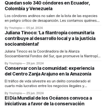
Quedan solo 340 cóndores en Ecuador,
Colombia y Venezuela
Los cóndores andinos no salen de la lista de las especies
en peligro crítico de desaparición. Les contamos quiénes
los atacan y quiénes los protegen. Está en lo más alto de
By Youtopia
05 jul. 2024
nuestro escudo, pero es una de las especies silvestres
Juliana Tinoco: 'La filantropía comunitaria
más amenazadas. La existencia paradójica del cóndor
contribuye al desarrollo local y a la justicia
andino está marcada
socioambiental'
Juliana Tinoco es la Coordinadora de la Alianza
Socioambiental Fondos del Sur, que promueve la filantropía
comunitaria. En Ecuador, Fondo Ñeque es parte de esta
By Youtopia
29 jun. 2024
Alianza. Ante un escenario de crisis climática y pérdida de
Conservar con la comunidad: experiencia
biodiversidad es imperativo contribuir con aquellas
del Centro Zanja Arajuno en la Amazonía
comunidades que trabajan por la conservación de su
territorio.
El tráfico de vida silvestre es un delito considerado el
cuarto más lucrativo entre los negocios ilegales y
enfrentarlo requiere acciones conjuntas desde múltiples
By Youtopia
25 jun. 2024
actorías; entre ellas, la de centros dedicados al cuidado y
El Día Mundial de los Océanos convoca a
protección de especies donde la participación comunitaria
iniciativas a favor de la conservación
cumple un papel destacado. Este es el caso del