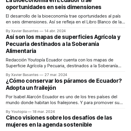
La bioeconomía en Ecuador trae
Ecuador celebra ser uno de los países más megadiversos
oportunidades en seis dimensiones
del planeta. Una muestra
El desarrollo de la bioeconomía trae oportunidades al país
en seis dimensiones. Así se refleja en el Libro Blanco de la
Bioeconomía Sustentable del Ecuador. Redacción Youtopía
By Xavier Basantes
14 abr. 2024
El desarrollo de la bioeconomía en el país trae
Así son los mapas de superficies Agrícola y
oportunidades desde la óptica de seis dimensiones:
Pecuaria destinados a la Soberanía
productiva, tecnológica, económica, legal, política y
Alimentaria
ambiental.
Redacción Youtopía Ecuador cuenta con los mapas de
Superficie Agrícola y Pecuaria, destinados a la Soberanía
Alimentaria. Con base en esta información se espera
By Xavier Basantes
27 mar. 2024
mejorar la planificación agrícola del país. Un aspecto
¿Cómo conservar los páramos de Ecuador?
importante que se revela a partir de este estudio
Adopta un frailejón
cartográfico es el rol que tiene la Agricultura Familiar
Por Isabel Alarcón Ecuador es uno de los tres países del
mundo donde habitan los frailejones. Y para promover su
conservación de desarrolla la campaña Adopta un frailejón.
By Youtopia
18 mar. 2024
Estas plantas, también conocidas como los ‘abuelos de los
Cinco visiones sobre los desafíos de las
páramos’ o las ‘fábricas de ríos’, son reservas naturales de
mujeres en la agenda sostenible
agua potable. Gracias