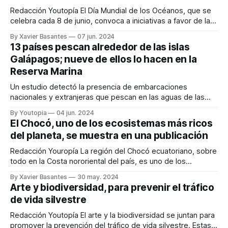
Redacción Youtopía El Día Mundial de los Océanos, que se
celebra cada 8 de junio, convoca a iniciativas a favor de la
conservación en tres provincias costeras. Una de ellas es la
By Xavier Basantes
07 jun. 2024
que efectúa el programa Amiguitos del Océano, enfocado
13 países pescan alrededor de las islas
en reducir y prevenir la contaminación plástica en
Galápagos; nueve de ellos lo hacen en la
comunidades de
Reserva Marina
Un estudio detectó la presencia de embarcaciones
nacionales y extranjeras que pescan en las aguas de las
islas Galápagos y en el interior de la Reserva Marina Por
By Youtopia
04 jun. 2024
Isabel Alarcón Las islas Galápagos son uno de los sitios
El Chocó, uno de los ecosistemas más ricos
más biodiversos del planeta y un refugio para especies
del planeta, se muestra en una publicación
únicas y amenazadas.
Redacción Youropía La región del Chocó ecuatoriano, sobre
todo en la Costa nororiental del país, es uno de los
ecosistemas más ricos del planeta, por su biodiversidad y
By Xavier Basantes
30 may. 2024
cantidad de especies endémicas. Esa riqueza se recoge en
Arte y biodiversidad, para prevenir el tráfico
el libro Flora, Ecología y Fitogeografía de la Reserva
de vida silvestre
Canandé, Chocó Ecuatorial, promovida
Redacción Youtopía El arte y la biodiversidad se juntan para
promover la prevención del tráfico de vida silvestre. Estas