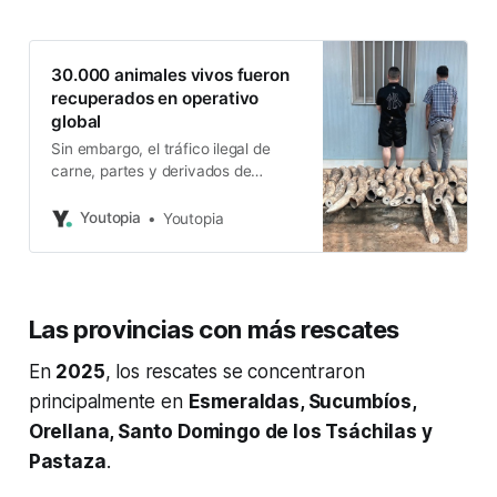
30.000 animales vivos fueron
recuperados en operativo
global
Sin embargo, el tráfico ilegal de
carne, partes y derivados de
animales silvestres crece. Las
redes delictivas mueven al menos
Youtopia
Youtopia
USD 20.000 millones al año.
Las provincias con más rescates
En
2025
, los rescates se concentraron
principalmente en
Esmeraldas, Sucumbíos,
Orellana, Santo Domingo de los Tsáchilas y
Pastaza
.