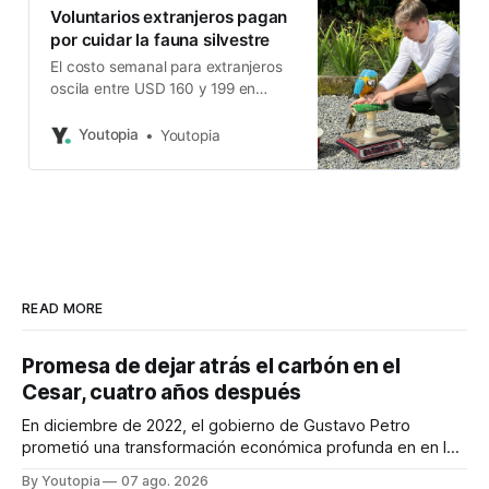
Voluntarios extranjeros pagan
por cuidar la fauna silvestre
El costo semanal para extranjeros
oscila entre USD 160 y 199 en
YanaCocha. El Zoo de Quito tiene
un modelo de voluntariado
Youtopia
Youtopia
nacional.
READ MORE
Promesa de dejar atrás el carbón en el
Cesar, cuatro años después
En diciembre de 2022, el gobierno de Gustavo Petro
prometió una transformación económica profunda en en la
región. Un trabajo audiovisual evalúa la situación.
By Youtopia
07 ago. 2026