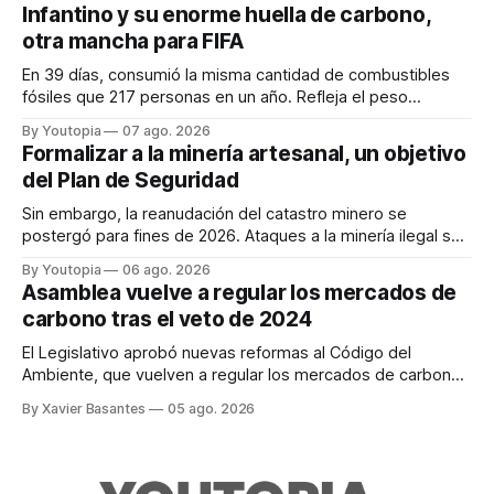
Infantino y su enorme huella de carbono,
otra mancha para FIFA
En 39 días, consumió la misma cantidad de combustibles
fósiles que 217 personas en un año. Refleja el peso
desproporcionado del transporte aéreo en el Mundial.
By Youtopia
07 ago. 2026
Formalizar a la minería artesanal, un objetivo
del Plan de Seguridad
Sin embargo, la reanudación del catastro minero se
postergó para fines de 2026. Ataques a la minería ilegal se
refuerzan con la "Estrategia de Ciberdefensa 2026".
By Youtopia
06 ago. 2026
Asamblea vuelve a regular los mercados de
carbono tras el veto de 2024
El Legislativo aprobó nuevas reformas al Código del
Ambiente, que vuelven a regular los mercados de carbono,
tras el veto total del Ejecutivo en 2024.
By Xavier Basantes
05 ago. 2026