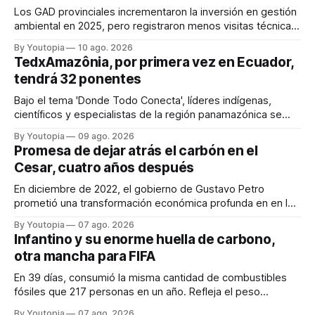
Los GAD provinciales incrementaron la inversión en gestión
ambiental en 2025, pero registraron menos visitas técnicas
de control frente a 2024.
By Youtopia
10 ago. 2026
TedxAmazônia, por primera vez en Ecuador,
tendrá 32 ponentes
Bajo el tema 'Donde Todo Conecta', líderes indígenas,
científicos y especialistas de la región panamazónica se
citarán del 27 al 30 de agosto de 2026 en Baños y Puyo
By Youtopia
09 ago. 2026
Promesa de dejar atrás el carbón en el
Cesar, cuatro años después
En diciembre de 2022, el gobierno de Gustavo Petro
prometió una transformación económica profunda en en la
región. Un trabajo audiovisual evalúa la situación.
By Youtopia
07 ago. 2026
Infantino y su enorme huella de carbono,
otra mancha para FIFA
En 39 días, consumió la misma cantidad de combustibles
fósiles que 217 personas en un año. Refleja el peso
desproporcionado del transporte aéreo en el Mundial.
By Youtopia
07 ago. 2026