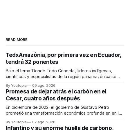
READ MORE
TedxAmazônia, por primera vez en Ecuador,
tendrá 32 ponentes
Bajo el tema 'Donde Todo Conecta', líderes indígenas,
científicos y especialistas de la región panamazónica se
citarán del 27 al 30 de agosto de 2026 en Baños y Puyo
By Youtopia
09 ago. 2026
Promesa de dejar atrás el carbón en el
Cesar, cuatro años después
En diciembre de 2022, el gobierno de Gustavo Petro
prometió una transformación económica profunda en en la
región. Un trabajo audiovisual evalúa la situación.
By Youtopia
07 ago. 2026
Infantino y su enorme huella de carbono,