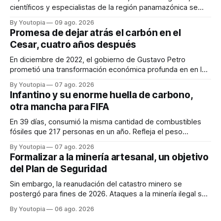
científicos y especialistas de la región panamazónica se
citarán del 27 al 30 de agosto de 2026 en Baños y Puyo
By Youtopia
09 ago. 2026
Promesa de dejar atrás el carbón en el
Cesar, cuatro años después
En diciembre de 2022, el gobierno de Gustavo Petro
prometió una transformación económica profunda en en la
región. Un trabajo audiovisual evalúa la situación.
By Youtopia
07 ago. 2026
Infantino y su enorme huella de carbono,
otra mancha para FIFA
En 39 días, consumió la misma cantidad de combustibles
fósiles que 217 personas en un año. Refleja el peso
desproporcionado del transporte aéreo en el Mundial.
By Youtopia
07 ago. 2026
Formalizar a la minería artesanal, un objetivo
del Plan de Seguridad
Sin embargo, la reanudación del catastro minero se
postergó para fines de 2026. Ataques a la minería ilegal se
refuerzan con la "Estrategia de Ciberdefensa 2026".
By Youtopia
06 ago. 2026