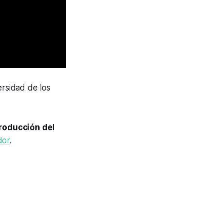
ersidad de los
roducción del
dor
.