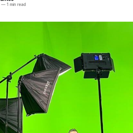
2
—
1 min read