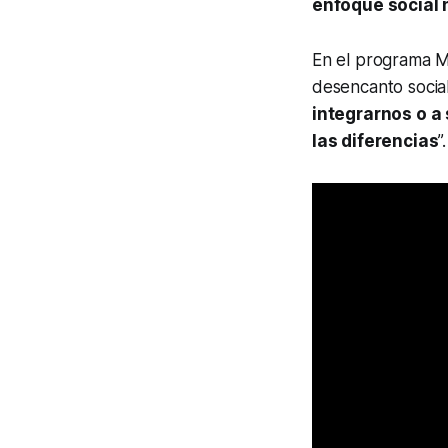
enfoque social n
En el programa M
desencanto social
integrarnos o a
las diferencias
”.