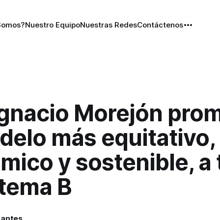
Somos?
Nuestro Equipo
Nuestras Redes
Contáctenos
Ignacio Morejón pro
delo más equitativo,
ico y sostenible, a 
stema B
santes