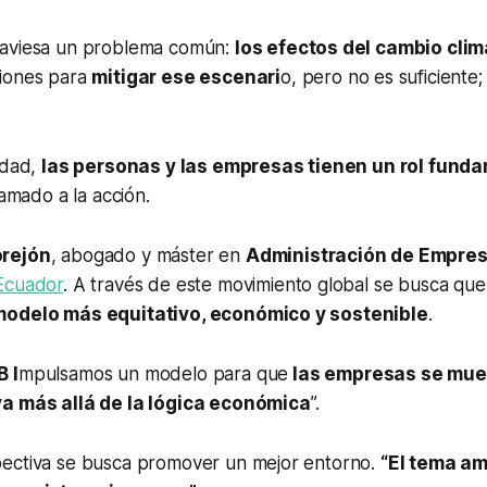
raviesa un problema común:
los efectos del cambio clim
iones para
mitigar ese escenari
o, pero no es suficiente
idad,
las personas y las empresas tienen un rol fund
lamado a la acción.
orejón
, abogado y máster en
Administración de Empre
Ecuador
. A través de este movimiento global se busca qu
modelo más equitativo, económico y sostenible
.
B I
mpulsamos un modelo para que
las empresas se mue
a más allá de la lógica económica
”.
ectiva se busca promover un mejor entorno.
“El tema am