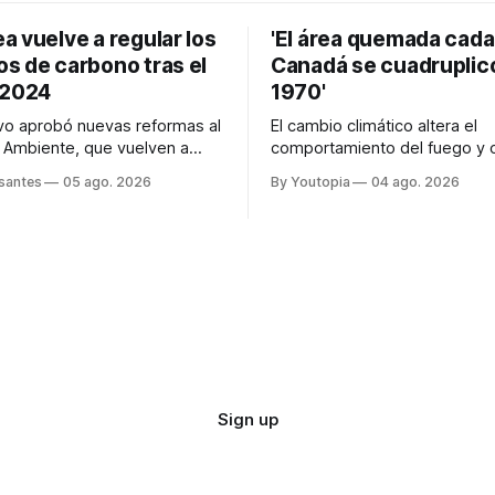
 vuelve a regular los
'El área quemada cada
s de carbono tras el
Canadá se cuadruplic
 2024
1970'
tivo aprobó nuevas reformas al
El cambio climático altera el
 Ambiente, que vuelven a
comportamiento del fuego y o
s mercados de carbono, tras el
replantear por completo el 
asantes
05 ago. 2026
By Youtopia
04 ago. 2026
del Ejecutivo en 2024.
lo previene y combate, según
Mike Flannigan
Sign up