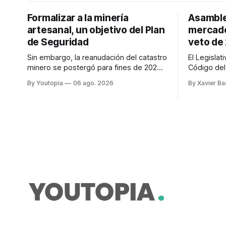
Formalizar a la minería
Asamblea
artesanal, un objetivo del Plan
mercado
de Seguridad
veto de
Sin embargo, la reanudación del catastro
El Legisla
minero se postergó para fines de 2026.
Código del
Ataques a la minería ilegal se refuerzan
regular lo
By Youtopia
06 ago. 2026
By Xavier B
con la "Estrategia de Ciberdefensa
veto total 
2026".