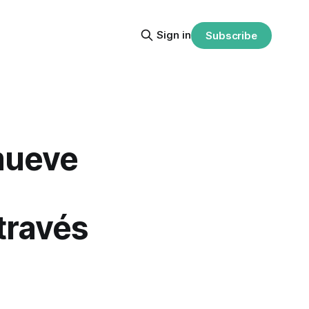
Sign in
Subscribe
mueve
través