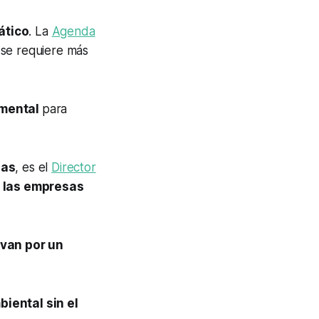
ático
. La
Agenda
; se requiere más
amental
para
sas
, es el
Director
e
las empresas
van por un
biental sin el