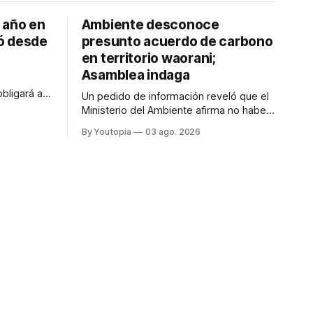
 año en
Ambiente desconoce
ó desde
presunto acuerdo de carbono
en territorio waorani;
Asamblea indaga
bligará a
Un pedido de información reveló que el
modo en que
Ministerio del Ambiente afirma no haber
 el experto
autorizado ni tener registros del
By Youtopia
03 ago. 2026
proyecto que abarcaría más de 802.000
hectáreas.