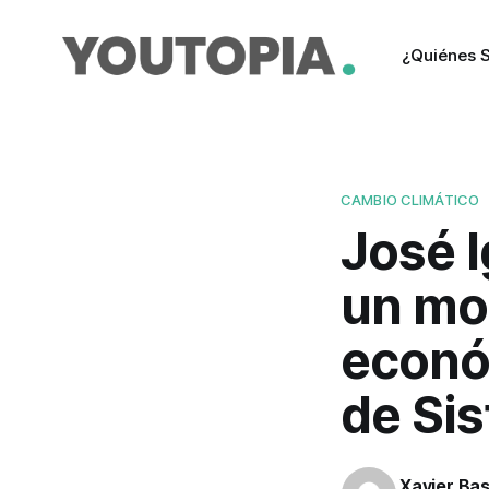
¿Quiénes 
CAMBIO CLIMÁTICO
José 
un mo
económ
de Si
Xavier Ba