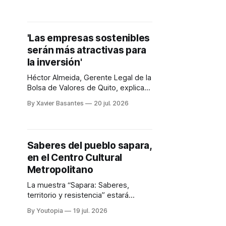
agro se activan medidas
preventivas.
'Las empresas sostenibles
serán más atractivas para
la inversión'
Héctor Almeida, Gerente Legal de la
Bolsa de Valores de Quito, explica
cómo impulsan las finanzas
By Xavier Basantes
20 jul. 2026
sostenibles y los bonos
etiquetados, para atraer inversión.
Saberes del pueblo sapara,
en el Centro Cultural
Metropolitano
La muestra “Sapara: Saberes,
territorio y resistencia” estará
abierta hasta el 13 de septiembre
By Youtopia
19 jul. 2026
de 2026. Los sapara viven a orillas
de los ríos Conambo y Pindoyacu.