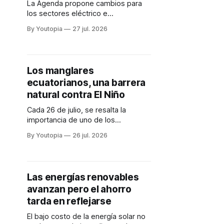
La Agenda propone cambios para
los sectores eléctrico e
hidrocarburífero con apoyo del BID,
By Youtopia
27 jul. 2026
pero no establece metas,
indicadores ni cronograma de
ejecución.
Los manglares
ecuatorianos, una barrera
natural contra El Niño
Cada 26 de julio, se resalta la
importancia de uno de los
ecosistemas más productivos y
By Youtopia
26 jul. 2026
más amenazados del planeta. En
Ecuador, su papel es esencial.
Las energías renovables
avanzan pero el ahorro
tarda en reflejarse
El bajo costo de la energía solar no