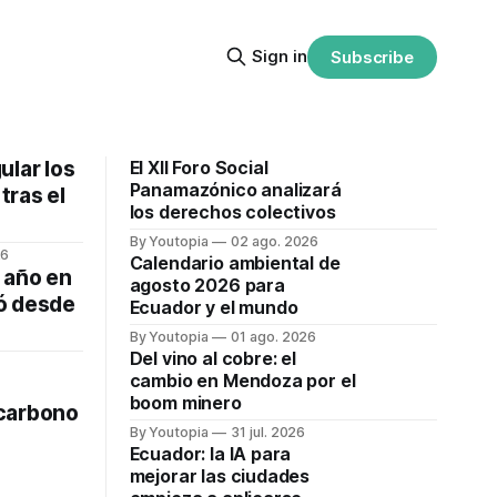
Sign in
Subscribe
ular los
El XII Foro Social
Panamazónico analizará
tras el
los derechos colectivos
By Youtopia
02 ago. 2026
26
Calendario ambiental de
 año en
agosto 2026 para
ó desde
Ecuador y el mundo
By Youtopia
01 ago. 2026
Del vino al cobre: el
cambio en Mendoza por el
boom minero
carbono
By Youtopia
31 jul. 2026
Ecuador: la IA para
mejorar las ciudades