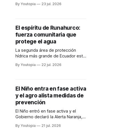
permitirá identificar la inversión
By Youtopia
23 jul. 2026
pública en cambio climático,
ambiente y gestión del riesgo.
El espíritu de Runahurco:
fuerza comunitaria que
protege el agua
La segunda área de protección
hídrica más grande de Ecuador está
en el cantón Gualaquiza. La historia
By Youtopia
22 jul. 2026
de cómo se organizó una
comunidad para cuidar el recurso.
El Niño entra en fase activa
y el agro alista medidas de
prevención
El Niño entró en fase activa y el
Gobierno declaró la Alerta Naranja,
para reforzar la preparación. En el
By Youtopia
21 jul. 2026