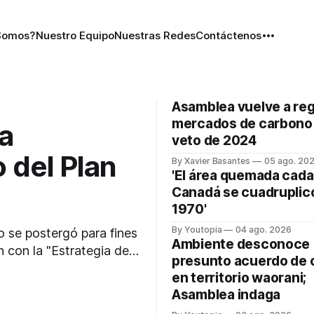
Somos?
Nuestro Equipo
Nuestras Redes
Contáctenos
Asamblea vuelve a reg
mercados de carbono 
ía
veto de 2024
o del Plan
By Xavier Basantes
05 ago. 20
'El área quemada cada
Canadá se cuadruplic
1970'
By Youtopia
04 ago. 2026
o se postergó para fines
Ambiente desconoce
n con la "Estrategia de
presunto acuerdo de 
en territorio waorani;
Asamblea indaga