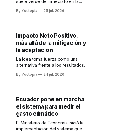
suele verse de inmediato en la
factura. Armar un sistema capaz de
By Youtopia
25 jul. 2026
integrar múltiples fuentes de
generación aún es costoso.
Impacto Neto Positivo,
más allá de la mitigación y
la adaptación
La idea toma fuerza como una
alternativa frente a los resultados
desalentadores. Hay excelentes
By Youtopia
24 jul. 2026
ejemplos que parten de alianzas
público-privadas y la evidencia.
Ecuador pone en marcha
el sistema para medir el
gasto climático
El Ministerio de Economía inició la
implementación del sistema que