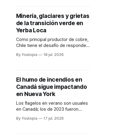
Minería, glaciares y grietas
de la transición verde en
Yerba Loca
Como principal productor de cobre,
Chile tiene el desafío de responder
a la demanda por la transición
By Youtopia
18 jul. 2026
energética global. El caso de un
santuario natural.
El humo de incendios en
Canadá sigue impactando
en Nueva York
Los flagelos en verano son usuales
en Canadá; los de 2023 fueron
históricos y también afectaron a
By Youtopia
17 jul. 2026
Estados Unidos. La final del Mundial
de Fútbol se mantiene.