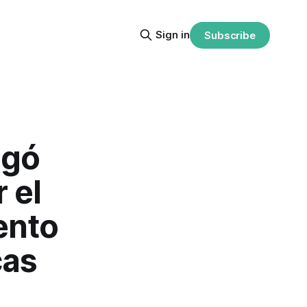
Sign in
Subscribe
egó
 el
ento
cas