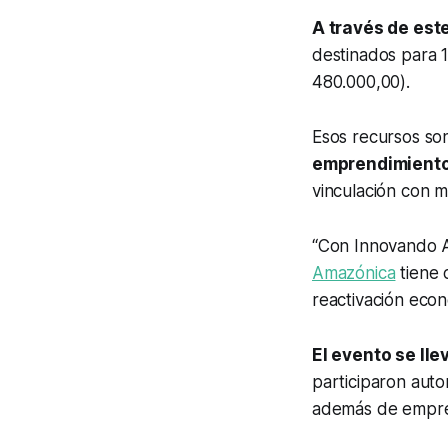
A través de est
destinados para 
480.000,00).
Esos recursos so
emprendimient
vinculación con m
“Con Innovando 
Amazónica
tiene 
reactivación eco
El evento se ll
participaron auto
además de empren