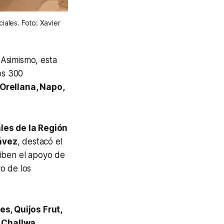
iales. Foto: Xavier
.
Asimismo, esta
os 300
Orellana, Napo,
es de la Región
ávez
, destacó el
ciben el apoyo de
o de los
s, Quijos Frut,
Challwa,