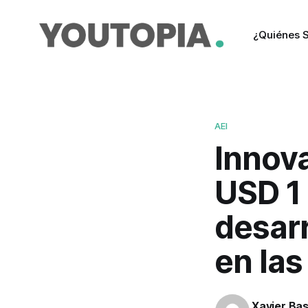
¿Quiénes 
AEI
Innov
USD 1 
desar
en la
Xavier Ba