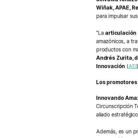
Wiñak, APAE, Re
para impulsar sus
“La
articulación
amazónicos, a tr
productos con má
Andrés Zurita, d
Innovación
(
AEI
Los promotores d
Innovando Ama
Circunscripción T
aliado estratégico
Además, es un pro