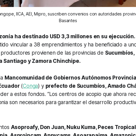
gope, IICA, AEI, Mipro, suscriben convenios con autoridades provinc
Basantes
nía ha destinado USD 3,3 millones en su ejecución
mitido vincular a 38 emprendimientos y ha beneficiado a un
 productores provienen de las provincias de
Sucumbíos, 
a Santiago y Zamora Chinchipe.
la
Mancomunidad de Gobiernos Autónomos Provincial
Ecuador
(
Conga
) y
prefecto de Sucumbíos, Amado Ch
eder a estos fondos. “Los centros de acopio que ahora re
a son necesarios para garantizar el desarrollo productiv
ntos
Asoproafy, Don Juan, Nuku Kuma, Peces Tropicale
ia, Asproincam, Appycams, Asoarapaima, Amazonic 