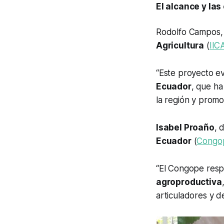
El alcance y las
Rodolfo Campos,
Agricultura
(
IIC
“Este proyecto ev
Ecuador
, que ha
la región y promo
Isabel Proaño
, 
Ecuador
(
Congo
“El Congope respa
agroproductiva
articuladores y de