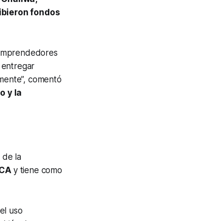
ibieron fondos
 emprendedores
 entregar
mente”, comentó
o y la
 de la
ICA
y tiene como
el uso