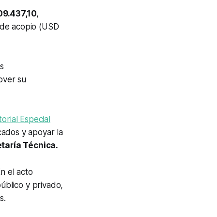
09.437,10
,
 de acopio (USD
os
over su
orial Especial
cados y apoyar la
etaría Técnica.
En el acto
úblico y privado,
s.