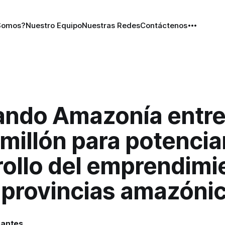
Somos?
Nuestro Equipo
Nuestras Redes
Contáctenos
ando Amazonía entr
millón para potenciar
rollo del emprendimi
s provincias amazóni
santes