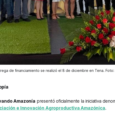
trega de financiamiento se realizó el 8 de diciembre en Tena. Foto
opía
vando Amazonía
presentó oficialmente la iniciativa den
nciación e Innovación Agroproductiva Amazónica
.