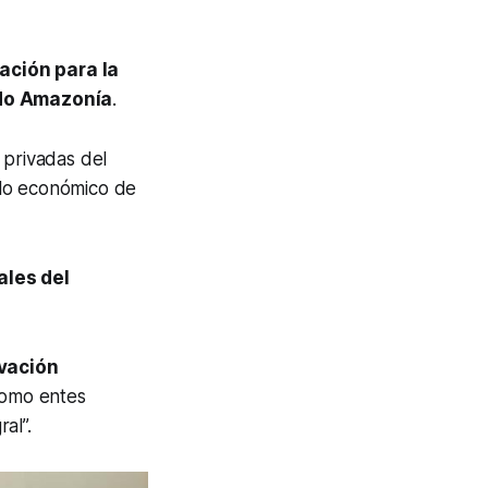
ación para la
do Amazonía
.
 privadas del
llo económico de
ales del
vación
 como entes
al”.