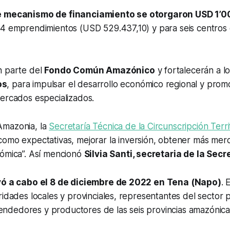
e mecanismo de financiamiento se otorgaron USD 1’0
14 emprendimientos (USD 529.437,10) y para seis centros
n parte del
Fondo Común Amazónico
y fortalecerán a l
os
, para impulsar el desarrollo económico regional y prom
ercados especializados.
Amazonia, la
Secretaría Técnica de la Circunscripción Territ
como expectativas, mejorar la inversión, obtener más mer
nómica”. Así mencionó
Silvia Santi, secretaria de la Secr
evó a cabo el 8 de diciembre de 2022 en Tena (Napo)
. 
ridades locales y provinciales, representantes del sector p
dedores y productores de las seis provincias amazónica