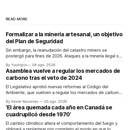
READ MORE
Formalizar a la minería artesanal, un objetivo
del Plan de Seguridad
Sin embargo, la reanudación del catastro minero se
postergó para fines de 2026. Ataques a la minería ilegal se
refuerzan con la "Estrategia de Ciberdefensa 2026".
By Youtopia
06 ago. 2026
Asamblea vuelve a regular los mercados de
carbono tras el veto de 2024
El Legislativo aprobó nuevas reformas al Código del
Ambiente, que vuelven a regular los mercados de carbono,
tras el veto total del Ejecutivo en 2024.
By Xavier Basantes
05 ago. 2026
'El área quemada cada año en Canadá se
cuadruplicó desde 1970'
El cambio climático altera el comportamiento del fuego y
obligará a replantear por completo el modo en que lo