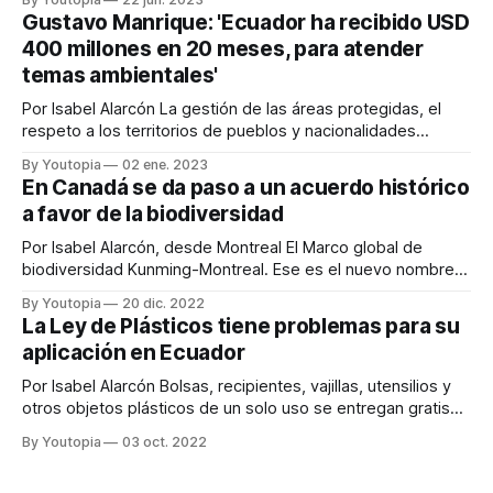
diésel, para ir hacia energías más limpias, es una de las
Gustavo Manrique: 'Ecuador ha recibido USD
prácticas con las que se busca detener el cambio
400 millones en 20 meses, para atender
temas ambientales'
Por Isabel Alarcón La gestión de las áreas protegidas, el
respeto a los territorios de pueblos y nacionalidades
indígenas, y los compromisos de cada país para proteger y
By Youtopia
02 ene. 2023
recuperar su biodiversidad fueron temas clave en la
En Canadá se da paso a un acuerdo histórico
Convención de las Naciones Unidas para la Diversidad
a favor de la biodiversidad
Biológica (COP15). En este evento, que
Por Isabel Alarcón, desde Montreal El Marco global de
biodiversidad Kunming-Montreal. Ese es el nuevo nombre
del instrumento que implementarán 196 países para
By Youtopia
20 dic. 2022
detener y revertir la pérdida de biodiversidad en el mundo.
La Ley de Plásticos tiene problemas para su
Este momento llegó durante la madrugada del último día de
aplicación en Ecuador
la Conferencia de las Naciones Unidas
Por Isabel Alarcón Bolsas, recipientes, vajillas, utensilios y
otros objetos plásticos de un solo uso se entregan gratis
en los pedidos de comida a domicilio. Cubiertos, tarrinas,
By Youtopia
03 oct. 2022
vasos y recipientes de espumaflex también son comunes
en estas entregas. En playas, bosques protectores y áreas