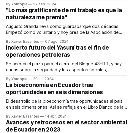
By Youtopia
27 sep. 2024
"Lo más gratificante de mi trabajo es que la
naturaleza me premia"
Augusto Granda lleva como guardaparque dos décadas.
Empezó como voluntario y hoy preside la Asociación de
Guardaparques del Ecuador.
By Xavier Basantes
07 ago. 2024
Incierto futuro del Yasuní tras el fin de
operaciones petroleras
Se acerca el plazo para el cierre del Bloque 43-ITT, y hay
dudas sobre la seguridad y los aspectos sociales,
ambientales y económicos.
By Youtopia
29 jul. 2024
La bioeconomía en Ecuador trae
oportunidades en seis dimensiones
El desarrollo de la bioeconomía trae oportunidades al país
en seis dimensiones. Así se refleja en el Libro Blanco de la
Bioeconomía Sustentable del Ecuador. Redacción Youtopía
By Xavier Basantes
14 abr. 2024
El desarrollo de la bioeconomía en el país trae
Avances y retrocesos en el sector ambiental
oportunidades desde la óptica de seis dimensiones:
de Ecuador en 2023
productiva, tecnológica, económica, legal, política y