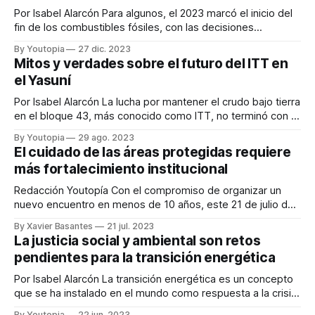
ambiental.
Por Isabel Alarcón Para algunos, el 2023 marcó el inicio del
fin de los combustibles fósiles, con las decisiones
adoptadas en la Conferencia de las Naciones Unidas sobre
By Youtopia
27 dic. 2023
Cambio Climático (COP28). Para otros, este evento
Mitos y verdades sobre el futuro del ITT en
demostró una vez más la poca voluntad política que existe
el Yasuní
en torno a la conservación
Por Isabel Alarcón La lucha por mantener el crudo bajo tierra
en el bloque 43, más conocido como ITT, no terminó con la
consulta del 20 de agosto. Aunque ya finalizó oficialmente
By Youtopia
29 ago. 2023
el conteo de votos, y ganó el ´Sí` con el 58,95%, empieza
El cuidado de las áreas protegidas requiere
un nuevo capítulo para el
más fortalecimiento institucional
Redacción Youtopía Con el compromiso de organizar un
nuevo encuentro en menos de 10 años, este 21 de julio de
2023 concluyó el III Congreso Nacional de Áreas Protegidas.
By Xavier Basantes
21 jul. 2023
Ese ofrecimiento lo hizo la viceministra de Ambiente, Ana
La justicia social y ambiental son retos
Gabriela Manosalvas, ante un auditorio copado en su
pendientes para la transición energética
mayoría por guardaparques de
Por Isabel Alarcón La transición energética es un concepto
que se ha instalado en el mundo como respuesta a la crisis
climática. Dejar de lado los combustibles fósiles, como el
By Youtopia
22 jun. 2023