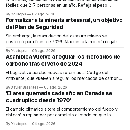
fósiles que 217 personas en un año. Refleja el peso
desproporcionado del transporte aéreo en el Mundial.
By Youtopia
07 ago. 2026
Formalizar a la minería artesanal, un objetivo
del Plan de Seguridad
Sin embargo, la reanudación del catastro minero se
postergó para fines de 2026. Ataques a la minería ilegal se
refuerzan con la "Estrategia de Ciberdefensa 2026".
By Youtopia
06 ago. 2026
Asamblea vuelve a regular los mercados de
carbono tras el veto de 2024
El Legislativo aprobó nuevas reformas al Código del
Ambiente, que vuelven a regular los mercados de carbono,
tras el veto total del Ejecutivo en 2024.
By Xavier Basantes
05 ago. 2026
'El área quemada cada año en Canadá se
cuadruplicó desde 1970'
El cambio climático altera el comportamiento del fuego y
obligará a replantear por completo el modo en que lo
previene y combate, según el experto Mike Flannigan
By Youtopia
04 ago. 2026