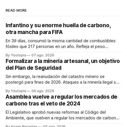
READ MORE
Infantino y su enorme huella de carbono,
otra mancha para FIFA
En 39 días, consumió la misma cantidad de combustibles
fósiles que 217 personas en un año. Refleja el peso
desproporcionado del transporte aéreo en el Mundial.
By Youtopia
07 ago. 2026
Formalizar a la minería artesanal, un objetivo
del Plan de Seguridad
Sin embargo, la reanudación del catastro minero se
postergó para fines de 2026. Ataques a la minería ilegal se
refuerzan con la "Estrategia de Ciberdefensa 2026".
By Youtopia
06 ago. 2026
Asamblea vuelve a regular los mercados de
carbono tras el veto de 2024
El Legislativo aprobó nuevas reformas al Código del
Ambiente, que vuelven a regular los mercados de carbono,
tras el veto total del Ejecutivo en 2024.
By Xavier Basantes
05 ago. 2026