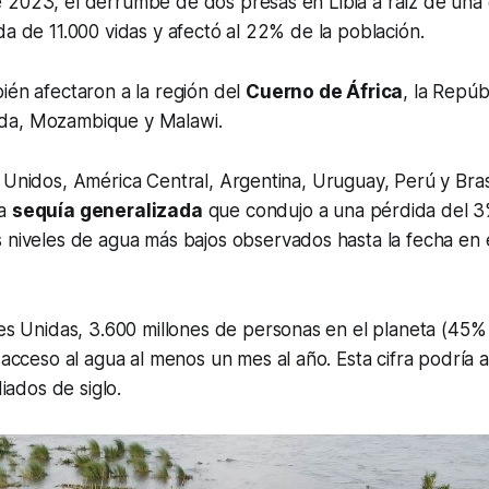
 2023, el derrumbe de dos presas en Libia a raíz de una 
da de 11.000 vidas y afectó al 22% de la población.
ién afectaron a la región del
Cuerno de África
, la Repúb
da, Mozambique y Malawi.
 Unidos, América Central, Argentina, Uruguay, Perú y Brasi
na
sequía generalizada
que condujo a una pérdida del 3
os niveles de agua más bajos observados hasta la fecha en
 Unidas, 3.600 millones de personas en el planeta (45% d
cceso al agua al menos un mes al año. Esta cifra podría 
iados de siglo.