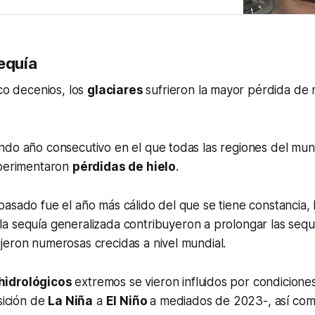
la temperatura en los cultivos
equía
nco decenios, los
glaciares
sufrieron la mayor pérdida de 
ndo año consecutivo en el que todas las regiones del mu
xperimentaron
pérdidas de hielo
.
asado fue el año más cálido del que se tiene constancia, 
la sequía generalizada contribuyeron a prolongar las sequ
jeron numerosas crecidas a nivel mundial.
hidrológicos
extremos se vieron influidos por condiciones
nsición de
La Niña
a
El Niño
a mediados de 2023-, así com