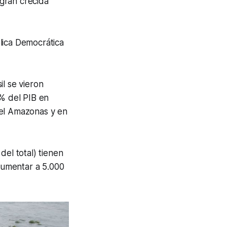
gran crecida
lica Democrática
l se vieron
% del PIB en
 el Amazonas y en
el total) tienen
aumentar a 5.000