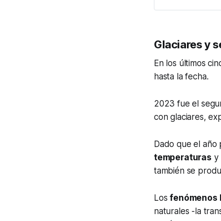
del incremento de 
Glaciares y s
En los últimos ci
hasta la fecha.
2023 fue el segu
con glaciares, e
Dado que el año p
temperaturas
y 
también se produ
Los
fenómenos 
naturales -la tra