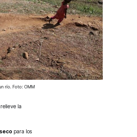
un río. Foto: OMM
elieve la
 seco
para los