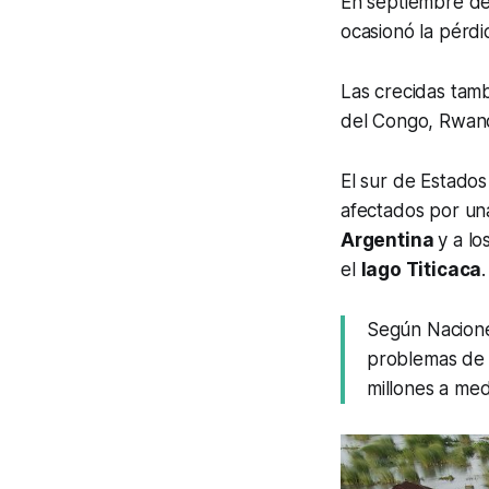
En septiembre de
ocasionó la pérdi
Las crecidas tamb
del Congo, Rwan
El sur de Estados
afectados por u
Argentina
y a l
el
lago Titicaca
.
Según Naciones
problemas de a
millones a med