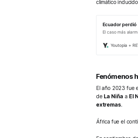
climático inducid
Ecuador perdió 
El caso más alarm
Youtopia + R
Fenómenos h
El año 2023 fue e
de
La Niña
a
El 
extremas
.
África fue el con