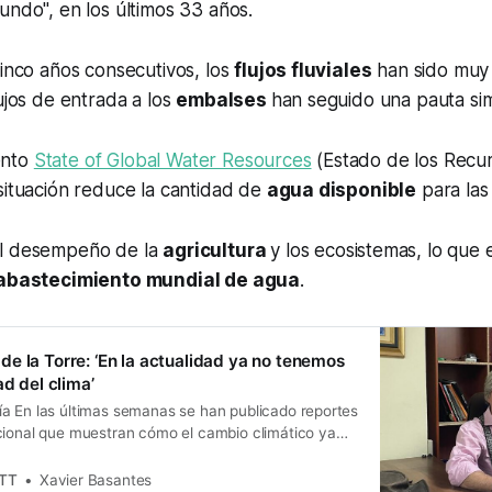
undo", en los últimos 33 años.
cinco años consecutivos, los
flujos fluviales
han sido muy i
lujos de entrada a los
embalses
han seguido una pauta simi
ento
State of Global Water Resources
(Estado de los Recur
situación reduce la cantidad de
agua disponible
para las
el desempeño de la
agricultura
y los ecosistemas, lo que
abastecimiento mundial de agua
.
e la Torre: ‘En la actualidad ya no tenemos
ad del clima’
a En las últimas semanas se han publicado reportes
cional que muestran cómo el cambio climático ya
ocupaciones en el agro. Por ejemplo, los medios
Semana de Colombia daban cuenta de los efectos
ETT
Xavier Basantes