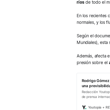
ríos
de todo el m
En los recientes 
normales, y los f
Según el docum
Mundiales), esta 
Además, afecta 
presión sobre el
Rodrigo Gómez d
una previsibilid
Redacción Youtopí
de prensa interna
genera serias pre
ABC de España y 
Youtopia + R