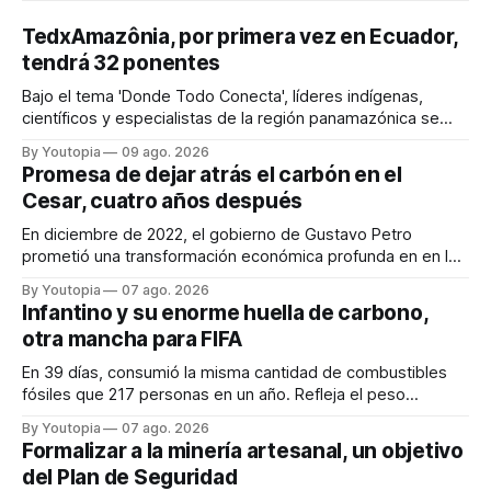
TedxAmazônia, por primera vez en Ecuador,
tendrá 32 ponentes
Bajo el tema 'Donde Todo Conecta', líderes indígenas,
científicos y especialistas de la región panamazónica se
citarán del 27 al 30 de agosto de 2026 en Baños y Puyo
By Youtopia
09 ago. 2026
Promesa de dejar atrás el carbón en el
Cesar, cuatro años después
En diciembre de 2022, el gobierno de Gustavo Petro
prometió una transformación económica profunda en en la
región. Un trabajo audiovisual evalúa la situación.
By Youtopia
07 ago. 2026
Infantino y su enorme huella de carbono,
otra mancha para FIFA
En 39 días, consumió la misma cantidad de combustibles
fósiles que 217 personas en un año. Refleja el peso
desproporcionado del transporte aéreo en el Mundial.
By Youtopia
07 ago. 2026
Formalizar a la minería artesanal, un objetivo
del Plan de Seguridad