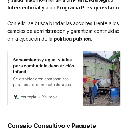
y salud materno-infantil- a un
Plan Estratégico
Intersectorial
y a un
Programa Presupuestario
.
Con ello, se busca blindar las acciones frente a los
cambios de administración y garantizar continuidad
en la ejecución de la
política pública
.
Saneamiento y agua, vitales
para combatir la desnutrición
infantil
Se establecieron compromisos
para reducir el impacto del agua no
segura en Ecuador. El papel de los
gobiernos locales y la
Youtopia
Youtopia
educomunicación es determinante.
Consejo Consultivo y Paquete