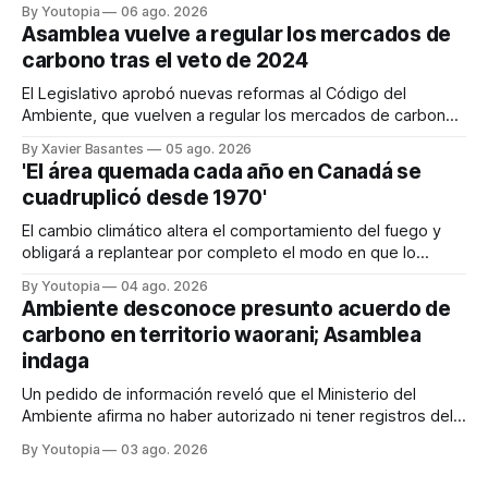
By Youtopia
06 ago. 2026
Asamblea vuelve a regular los mercados de
carbono tras el veto de 2024
El Legislativo aprobó nuevas reformas al Código del
Ambiente, que vuelven a regular los mercados de carbono,
tras el veto total del Ejecutivo en 2024.
By Xavier Basantes
05 ago. 2026
'El área quemada cada año en Canadá se
cuadruplicó desde 1970'
El cambio climático altera el comportamiento del fuego y
obligará a replantear por completo el modo en que lo
previene y combate, según el experto Mike Flannigan
By Youtopia
04 ago. 2026
Ambiente desconoce presunto acuerdo de
carbono en territorio waorani; Asamblea
indaga
Un pedido de información reveló que el Ministerio del
Ambiente afirma no haber autorizado ni tener registros del
proyecto que abarcaría más de 802.000 hectáreas.
By Youtopia
03 ago. 2026