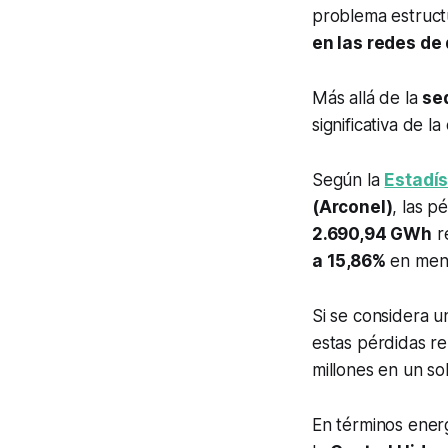
problema estruct
en las redes de 
Más allá de la
se
significativa de l
Según la
Estadís
(Arconel)
, las p
2.690,94 GWh
re
a 15,86%
en men
Si se considera 
estas pérdidas r
millones en un so
En términos energ