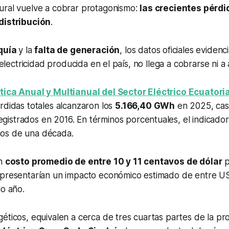
ural vuelve a cobrar protagonismo:
las crecientes pérdi
distribución
.
quía
y la
falta de generación
, los datos oficiales eviden
a electricidad producida en el país, no llega a cobrarse ni 
tica Anual y Multianual del Sector Eléctrico Ecuator
érdidas totales alcanzaron los
5.166,40 GWh
en 2025, casi
gistrados en 2016. En términos porcentuales, el indicad
os de una década.
un
costo promedio de entre 10 y 11 centavos de dólar
p
epresentarían un impacto económico estimado de entre U
lo año.
éticos, equivalen a cerca de tres cuartas partes de la p