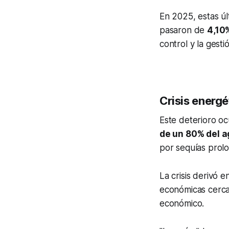
En 2025, estas ú
pasaron de
4,10
control y la gesti
Crisis energé
Este deterioro o
de un 80% del a
por sequías prol
La crisis derivó 
económicas cercan
económico.