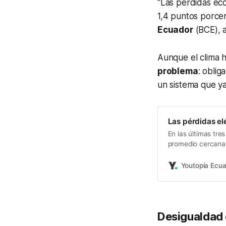
"Las pérdidas ec
1,4 puntos porcen
Ecuador
(BCE), 
Aunque el clima h
problema
: oblig
un sistema que ya
Las pérdidas el
En las últimas tre
promedio cercanas
Youtopía Ecu
Desigualdad e