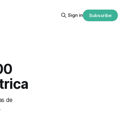
Sign in
Subscribe
00
trica
as de
.