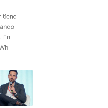
 tiene
rando
. En
GWh