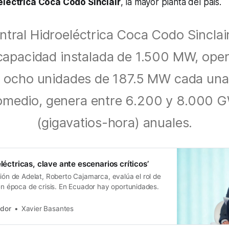
eléctrica Coca Codo Sinclair
, la mayor planta del país.
ntral Hidroeléctrica Coca Codo Sinclair
capacidad instalada de 1.500 MW, ope
 ocho unidades de 187.5 MW cada una
omedio, genera entre 6.200 y 8.000 
(gigavatios-hora) anuales.
eléctricas, clave ante escenarios críticos’
tión de Adelat, Roberto Cajamarca, evalúa el rol de
 en época de crisis. En Ecuador hay oportunidades.
ador
Xavier Basantes