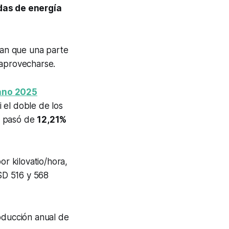
das de energía
cian que una parte
a aprovecharse.
iano 2025
 el doble de los
or pasó de
12,21%
or kilovatio/hora,
SD 516 y 568
roducción anual de