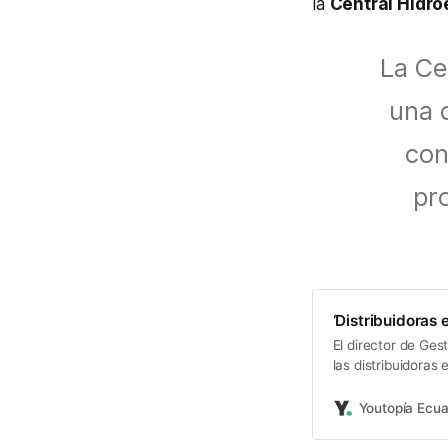
la
Central Hidro
La Ce
una 
con
pr
‘Distribuidoras 
El director de Ges
las distribuidoras
Youtopía Ecu