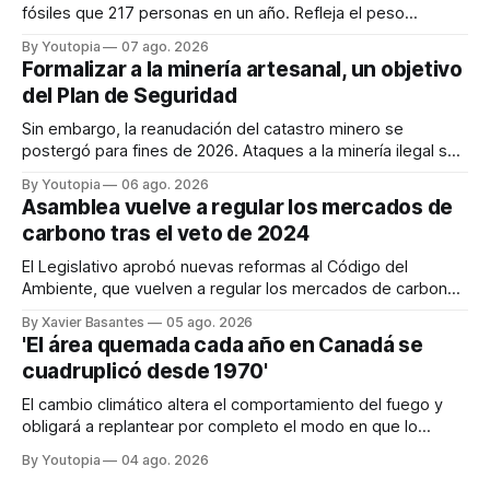
fósiles que 217 personas en un año. Refleja el peso
desproporcionado del transporte aéreo en el Mundial.
By Youtopia
07 ago. 2026
Formalizar a la minería artesanal, un objetivo
del Plan de Seguridad
Sin embargo, la reanudación del catastro minero se
postergó para fines de 2026. Ataques a la minería ilegal se
refuerzan con la "Estrategia de Ciberdefensa 2026".
By Youtopia
06 ago. 2026
Asamblea vuelve a regular los mercados de
carbono tras el veto de 2024
El Legislativo aprobó nuevas reformas al Código del
Ambiente, que vuelven a regular los mercados de carbono,
tras el veto total del Ejecutivo en 2024.
By Xavier Basantes
05 ago. 2026
'El área quemada cada año en Canadá se
cuadruplicó desde 1970'
El cambio climático altera el comportamiento del fuego y
obligará a replantear por completo el modo en que lo
previene y combate, según el experto Mike Flannigan
By Youtopia
04 ago. 2026