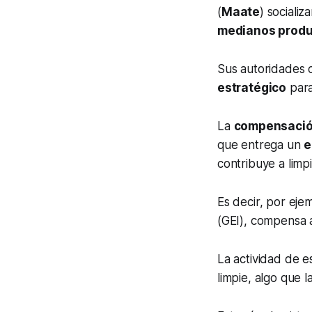
(
Maate
) socializ
medianos produ
Sus autoridades 
estratégico
para
La
compensació
que entrega un
e
contribuye a limp
Es decir, por ej
(GEI), compensa a
La actividad de e
limpie, algo que l