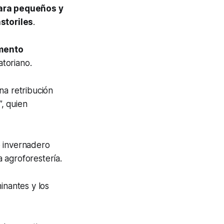
ara pequeños y
storiles
.
mento
toriano.
na retribución
”, quien
o invernadero
 agroforestería.
inantes y los