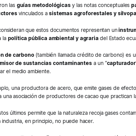
aron las
guías metodológicas
y las notas conceptuales
p
ctores
vinculados a
sistemas agroforestales y silvopa
consideran que estos documentos representan un
instru
 la
política pública ambiental y agraria
del Estado ecua
n de carbono
(también llamada crédito de carbono) es u
misor de sustancias contaminantes
a un “
capturador
iar el medio ambiente.
emplo, una productora de acero, que emite gases de efect
 una asociación de productores de cacao que practican la
stos últimos permite que la naturaleza recoja gases contam
a industria, en principio, no puede hacer.