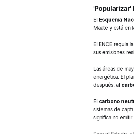
'Popularizar
El
Esquema Naci
Maate y está en l
El ENCE regula l
sus emisiones res
Las áreas de mayo
energética. El pl
después, al
carb
El
carbono neut
sistemas de captu
significa no emiti