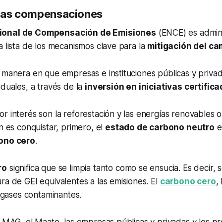
' las compensaciones
onal de Compensación de Emisiones
(ENCE) es admini
a lista de los mecanismos clave para la
mitigación del ca
a manera en que empresas e instituciones públicas y priv
iduales, a través de la
inversión en iniciativas certific
r interés son la reforestación y las energías renovables o 
an es conquistar, primero, el
estado de carbono neutro
e 
ono cero
.
ro
significa que se limpia tanto como se ensucia. Es decir,
ra de GEI equivalentes a las emisiones. El
carbono cero
,
r gases contaminantes.