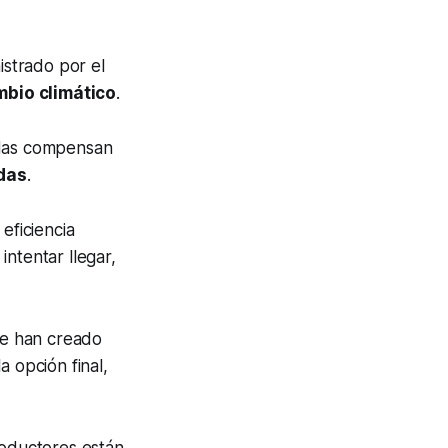
strado por el
mbio climático
.
adas compensan
adas
.
eficiencia
intentar llegar,
 se han creado
 la opción final,