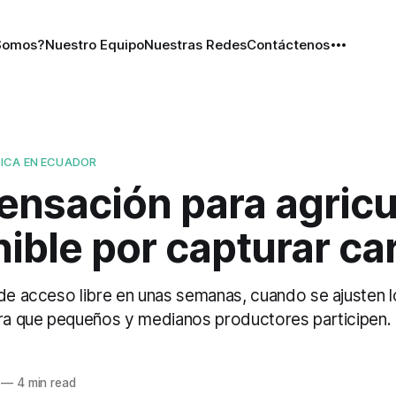
Somos?
Nuestro Equipo
Nuestras Redes
Contáctenos
ICA EN ECUADOR
nsación para agricu
ible por capturar c
de acceso libre en unas semanas, cuando se ajusten lo
ara que pequeños y medianos productores participen.
—
4 min read