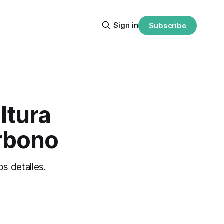
Sign in
Subscribe
ltura
arbono
s detalles.