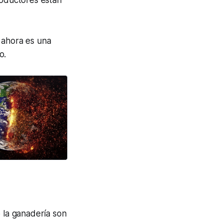
roductores están
 ahora es una
o.
o la ganadería son