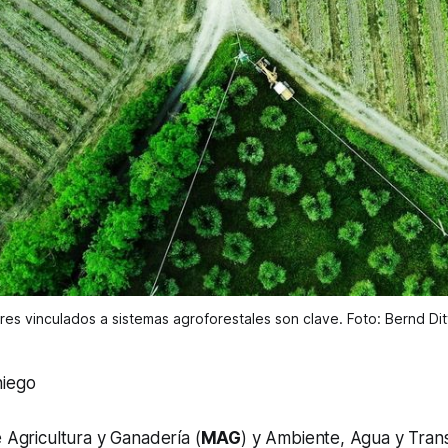
es vinculados a sistemas agroforestales son clave. Foto: Bernd Dit
niego
e Agricultura y Ganadería (
MAG
) y Ambiente, Agua y Trans