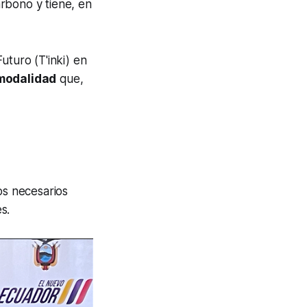
rbono y tiene, en
uturo (T'inki) en
 modalidad
que,
os necesarios
s.