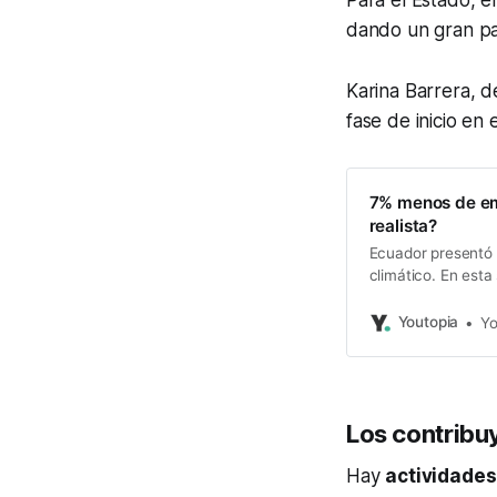
Para el Estado, e
dando un gran pas
Karina Barrera, d
fase de inicio en
7% menos de em
realista?
Ecuador presentó 
climático. En esta
posible.
Youtopia
Yo
Los contribu
Hay
actividade