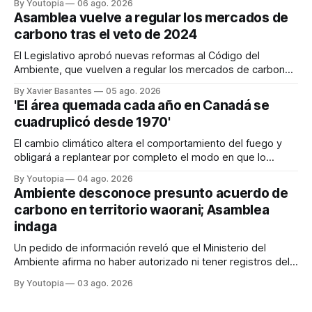
By Youtopia
06 ago. 2026
Asamblea vuelve a regular los mercados de
carbono tras el veto de 2024
El Legislativo aprobó nuevas reformas al Código del
Ambiente, que vuelven a regular los mercados de carbono,
tras el veto total del Ejecutivo en 2024.
By Xavier Basantes
05 ago. 2026
'El área quemada cada año en Canadá se
cuadruplicó desde 1970'
El cambio climático altera el comportamiento del fuego y
obligará a replantear por completo el modo en que lo
previene y combate, según el experto Mike Flannigan
By Youtopia
04 ago. 2026
Ambiente desconoce presunto acuerdo de
carbono en territorio waorani; Asamblea
indaga
Un pedido de información reveló que el Ministerio del
Ambiente afirma no haber autorizado ni tener registros del
proyecto que abarcaría más de 802.000 hectáreas.
By Youtopia
03 ago. 2026