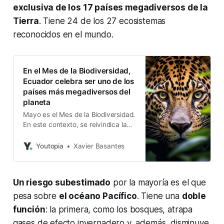
exclusiva de los 17 países megadiversos de la
Tierra
. Tiene 24 de los 27 ecosistemas
reconocidos en el mundo.
En el Mes de la Biodiversidad,
Ecuador celebra ser uno de los
países más megadiversos del
planeta
Mayo es el Mes de la Biodiversidad.
En este contexto, se reivindica la
condición de Ecuador megadiverso.
91 ecosistemas son parte de la
Youtopia
Xavier Basantes
riqueza natural del país. Redacción
Youtopía Mayo es el Mes de la
Biodiversidad y Ecuador celebra ser
Un riesgo subestimado
por la mayoría es el que
uno de los países más
megadiversos del planeta. Una
pesa sobre
el océano Pacífico
. Tiene una
doble
muestra
función
: la primera, como los bosques, atrapa
gases de efecto invernadero y, además, disminuye