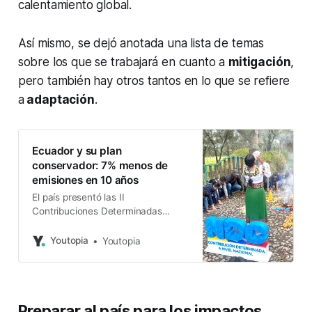
calentamiento global.
Así mismo, se dejó anotada una lista de temas
sobre los que se trabajará en cuanto a
mitigación
,
pero también hay otros tantos en lo que se refiere
a
adaptación
.
Ecuador y su plan
conservador: 7% menos de
emisiones en 10 años
El país presentó las II
Contribuciones Determinadas
Nacionales. Emite 0,16% de gases
de efecto invernadero, pero recibe
Youtopia
Youtopia
graves impactos climáticos.
Preparar al país para los impactos