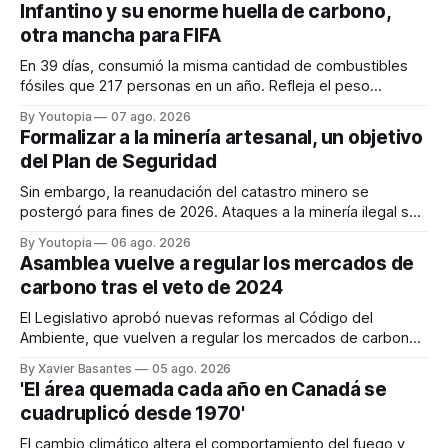
Infantino y su enorme huella de carbono,
otra mancha para FIFA
En 39 días, consumió la misma cantidad de combustibles
fósiles que 217 personas en un año. Refleja el peso
desproporcionado del transporte aéreo en el Mundial.
By Youtopia
07 ago. 2026
Formalizar a la minería artesanal, un objetivo
del Plan de Seguridad
Sin embargo, la reanudación del catastro minero se
postergó para fines de 2026. Ataques a la minería ilegal se
refuerzan con la "Estrategia de Ciberdefensa 2026".
By Youtopia
06 ago. 2026
Asamblea vuelve a regular los mercados de
carbono tras el veto de 2024
El Legislativo aprobó nuevas reformas al Código del
Ambiente, que vuelven a regular los mercados de carbono,
tras el veto total del Ejecutivo en 2024.
By Xavier Basantes
05 ago. 2026
'El área quemada cada año en Canadá se
cuadruplicó desde 1970'
El cambio climático altera el comportamiento del fuego y