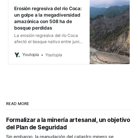
Erosión regresiva del río Coca:
un golpe a la megadiversidad
amazónica con 508 ha de
bosque perdidas
La erosión regresiva del río Coca
afectó el bosque nativo entre junio
del 2020 y enero del 2024. Existen
riesgos en la zona de influencia del
Youtopia
Youtopia
río. La erosión regresiva del río
Coca produjo la pérdida de 508
hectáreas de bosque en tres años,
entre junio de 2020 y enero
READ MORE
Formalizar a la minería artesanal, un objetivo
del Plan de Seguridad
Sin embargo, la reanudación del catastro minero se