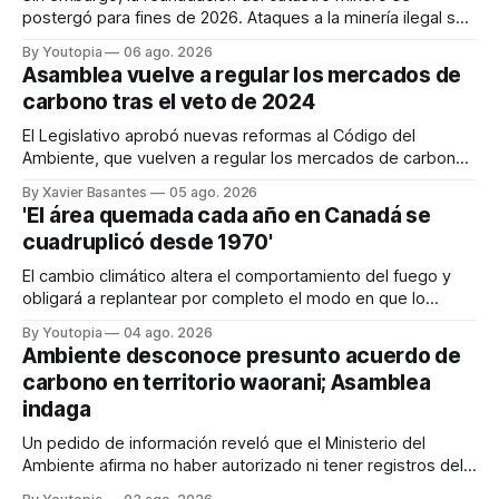
postergó para fines de 2026. Ataques a la minería ilegal se
refuerzan con la "Estrategia de Ciberdefensa 2026".
By Youtopia
06 ago. 2026
Asamblea vuelve a regular los mercados de
carbono tras el veto de 2024
El Legislativo aprobó nuevas reformas al Código del
Ambiente, que vuelven a regular los mercados de carbono,
tras el veto total del Ejecutivo en 2024.
By Xavier Basantes
05 ago. 2026
'El área quemada cada año en Canadá se
cuadruplicó desde 1970'
El cambio climático altera el comportamiento del fuego y
obligará a replantear por completo el modo en que lo
previene y combate, según el experto Mike Flannigan
By Youtopia
04 ago. 2026
Ambiente desconoce presunto acuerdo de
carbono en territorio waorani; Asamblea
indaga
Un pedido de información reveló que el Ministerio del
Ambiente afirma no haber autorizado ni tener registros del
proyecto que abarcaría más de 802.000 hectáreas.