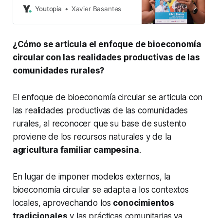
Libro Blanco de la Bioeconomía
Youtopia
Xavier Basantes
Sustentable del Ecuador.
Redacción Youtopía El desarrollo de
la bioeconomía en el país trae
¿Cómo se articula el enfoque de bioeconomía
oportunidades desde la óptica de
seis dimensiones: productiva,
circular con las realidades productivas de las
tecnológica, económica, legal,
comunidades rurales?
política y ambiental.
El enfoque de bioeconomía circular se articula con
las realidades productivas de las comunidades
rurales, al reconocer que su base de sustento
proviene de los recursos naturales y de la
agricultura familiar campesina
.
En lugar de imponer modelos externos, la
bioeconomía circular se adapta a los contextos
locales, aprovechando los
conocimientos
tradicionales
y las prácticas comunitarias ya