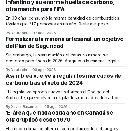
Infantino y su enorme huella de carbono,
otra mancha para FIFA
En 39 días, consumió la misma cantidad de combustibles
fósiles que 217 personas en un año. Refleja el peso
desproporcionado del transporte aéreo en el Mundial.
By Youtopia
07 ago. 2026
Formalizar a la minería artesanal, un objetivo
del Plan de Seguridad
Sin embargo, la reanudación del catastro minero se
postergó para fines de 2026. Ataques a la minería ilegal se
refuerzan con la "Estrategia de Ciberdefensa 2026".
By Youtopia
06 ago. 2026
Asamblea vuelve a regular los mercados de
carbono tras el veto de 2024
El Legislativo aprobó nuevas reformas al Código del
Ambiente, que vuelven a regular los mercados de carbono,
tras el veto total del Ejecutivo en 2024.
By Xavier Basantes
05 ago. 2026
'El área quemada cada año en Canadá se
cuadruplicó desde 1970'
El cambio climático altera el comportamiento del fuego y