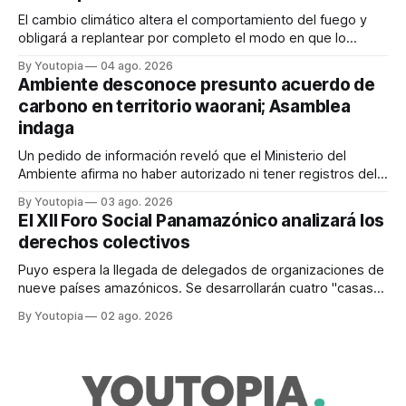
El cambio climático altera el comportamiento del fuego y
obligará a replantear por completo el modo en que lo
previene y combate, según el experto Mike Flannigan
By Youtopia
04 ago. 2026
Ambiente desconoce presunto acuerdo de
carbono en territorio waorani; Asamblea
indaga
Un pedido de información reveló que el Ministerio del
Ambiente afirma no haber autorizado ni tener registros del
proyecto que abarcaría más de 802.000 hectáreas.
By Youtopia
03 ago. 2026
El XII Foro Social Panamazónico analizará los
derechos colectivos
Puyo espera la llegada de delegados de organizaciones de
nueve países amazónicos. Se desarrollarán cuatro "casas
temáticas" del 16 al 21 de agosto de 2026.
By Youtopia
02 ago. 2026