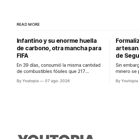
READ MORE
Infantino y su enorme huella
Formaliz
de carbono, otra mancha para
artesana
FIFA
de Segu
En 39 días, consumió la misma cantidad
Sin embarg
de combustibles fósiles que 217
minero se 
personas en un año. Refleja el peso
Ataques a l
By Youtopia
07 ago. 2026
By Youtopia
desproporcionado del transporte aéreo
con la "Es
en el Mundial.
2026".