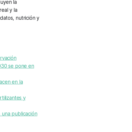
luyen la
real y la
datos, nutrición y
ervación
2030 se pone en
acen en la
tilizantes y
n una publicación