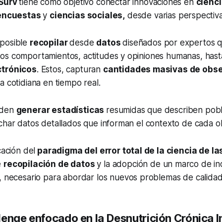
gSurv
tiene como objetivo conectar innovaciones en
cienc
encuestas
y
ciencias sociales,
desde varias perspectiva
 posible
recopilar
desde
datos
diseñados por expertos 
os comportamientos, actitudes y opiniones humanas, has
ctrónicos
. Estos, capturan
cantidades masivas de obs
a cotidiana en tiempo real.
eden
generar estadísticas
resumidas que describen pobl
char datos detallados que informan el contexto de cada o
cación del
paradigma del error total de la ciencia de l
e
recopilación de datos
y la adopción de un marco de i
l, necesario para abordar los nuevos problemas de calida
enge enfocado en la Desnutrición Crónica In