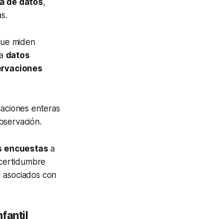
ia de datos
,
s.
que miden
ta
datos
ervaciones
aciones enteras
bservación.
as encuestas
a
ncertidumbre
d asociados con
fantil