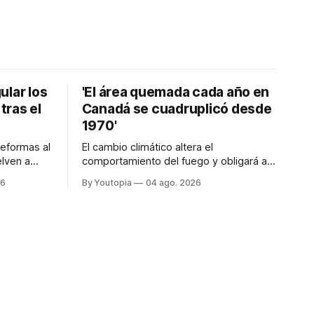
ular los
'El área quemada cada año en
tras el
Canadá se cuadruplicó desde
1970'
reformas al
El cambio climático altera el
lven a
comportamiento del fuego y obligará a
no, tras el
replantear por completo el modo en que
26
By Youtopia
04 ago. 2026
24.
lo previene y combate, según el experto
Mike Flannigan