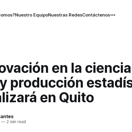
Somos?
Nuestro Equipo
Nuestras Redes
Contáctenos
ovación en la ciencia
y producción estadís
lizará en Quito
santes
3
—
2 min read