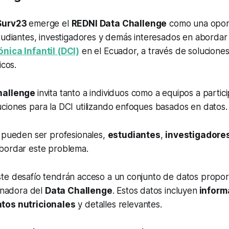
Surv23
emerge el
REDNI Data Challenge
como una opor
tudiantes, investigadores y demás interesados en abordar 
nica Infantil (DCI)
en el Ecuador, a través de solucione
icos.
hallenge
invita tanto a individuos como a equipos a partici
ciones para la DCI utilizando enfoques basados en datos.
s pueden ser profesionales,
estudiantes
,
investigadore
bordar este problema.
te desafío tendrán acceso a un conjunto de datos propor
cinadora del
Data Challenge
. Estos datos incluyen
inform
tos nutricionales
y detalles relevantes.