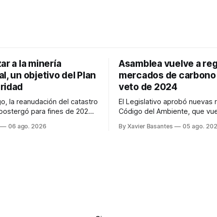
ar a la minería
Asamblea vuelve a reg
l, un objetivo del Plan
mercados de carbono 
ridad
veto de 2024
o, la reanudación del catastro
El Legislativo aprobó nuevas 
postergó para fines de 2026.
Código del Ambiente, que vue
a minería ilegal se refuerzan
regular los mercados de carbo
06 ago. 2026
By Xavier Basantes
05 ago. 20
trategia de Ciberdefensa
veto total del Ejecutivo en 20