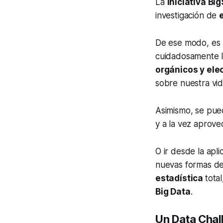
La
iniciativa Bi
investigación de
De ese modo, es
cuidadosamente l
orgánicos y ele
sobre nuestra vid
Asimismo, se pu
y a la vez aprove
O ir desde la apli
nuevas formas d
estadística
tota
Big Data
.
Un Data Chall