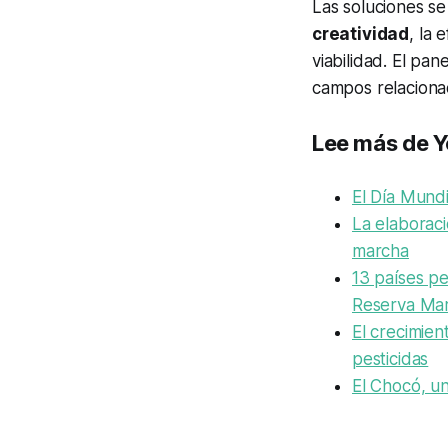
Las soluciones se
creatividad
, la 
viabilidad. El pa
campos relaciona
Lee más de Y
El Día Mundi
La elaboraci
marcha
13 países pe
Reserva Mar
El crecimien
pesticidas
El Chocó, un