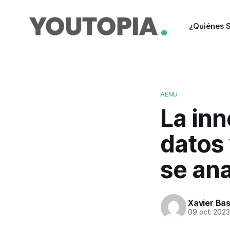
¿Quiénes 
AENU
La inn
datos 
se ana
Xavier Ba
09 oct. 202