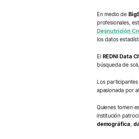
En medio de
Big
profesionales, es
Desnutrición Cró
los datos estadíst
El
REDNI Data C
búsqueda de solu
Los participante
apasionada por a
Quienes tomen es
institución patro
demográfica
,
da