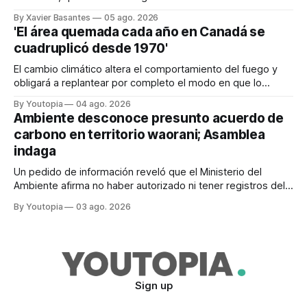
tras el veto total del Ejecutivo en 2024.
By Xavier Basantes
05 ago. 2026
'El área quemada cada año en Canadá se
cuadruplicó desde 1970'
El cambio climático altera el comportamiento del fuego y
obligará a replantear por completo el modo en que lo
previene y combate, según el experto Mike Flannigan
By Youtopia
04 ago. 2026
Ambiente desconoce presunto acuerdo de
carbono en territorio waorani; Asamblea
indaga
Un pedido de información reveló que el Ministerio del
Ambiente afirma no haber autorizado ni tener registros del
proyecto que abarcaría más de 802.000 hectáreas.
By Youtopia
03 ago. 2026
Sign up