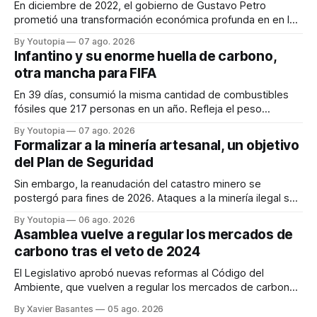
En diciembre de 2022, el gobierno de Gustavo Petro
prometió una transformación económica profunda en en la
región. Un trabajo audiovisual evalúa la situación.
By Youtopia
07 ago. 2026
Infantino y su enorme huella de carbono,
otra mancha para FIFA
En 39 días, consumió la misma cantidad de combustibles
fósiles que 217 personas en un año. Refleja el peso
desproporcionado del transporte aéreo en el Mundial.
By Youtopia
07 ago. 2026
Formalizar a la minería artesanal, un objetivo
del Plan de Seguridad
Sin embargo, la reanudación del catastro minero se
postergó para fines de 2026. Ataques a la minería ilegal se
refuerzan con la "Estrategia de Ciberdefensa 2026".
By Youtopia
06 ago. 2026
Asamblea vuelve a regular los mercados de
carbono tras el veto de 2024
El Legislativo aprobó nuevas reformas al Código del
Ambiente, que vuelven a regular los mercados de carbono,
tras el veto total del Ejecutivo en 2024.
By Xavier Basantes
05 ago. 2026