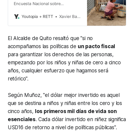
Encuesta Nacional sobre
Desnutrición Infantil (ENDI) en el
Ecuador muestra datos
Youtopia + RETT
Xavier Basantes
preocupantes sobre el consumo del
agua, por parte de los niños y sus
familias. El estudio fue presentado
El Alcalde de Quito resaltó que "si no
este 5 de septiembre del 2023, por
el Instituto Ecuatoriano de
acompañamos las políticas de
un pacto fiscal
Estadística y Censos (INEC). La
para garantizar los derechos de las personas,
ENDI
empezando por los niños y niñas de cero a cinco
años, cualquier esfuerzo que hagamos será
retórico".
Según Muñoz, "el dólar mejor invertido es aquel
que se destina a niños y niñas entre los cero y los
cinco años,
los primeros mil días de vida son
esenciales
. Cada dólar invertido en niñez significa
USD16 de retorno a nivel de políticas públicas".