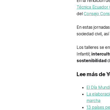
En la rendición d
Técnica Ecuador C
del
Consejo Consu
En estas jornadas
sociedad civil, a
Los talleres se e
Infantil;
intercul
sostenibilidad
d
Lee más de Y
El Día Mundi
La elaboraci
marcha
13 países pe