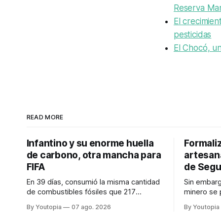
Reserva Mar
El crecimien
pesticidas
El Chocó, un
READ MORE
Infantino y su enorme huella
Formaliz
de carbono, otra mancha para
artesana
FIFA
de Segu
En 39 días, consumió la misma cantidad
Sin embarg
de combustibles fósiles que 217
minero se 
personas en un año. Refleja el peso
Ataques a l
By Youtopia
07 ago. 2026
By Youtopia
desproporcionado del transporte aéreo
con la "Es