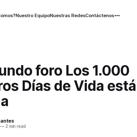
Somos?
Nuestro Equipo
Nuestras Redes
Contáctenos
undo foro Los 1.000
os Días de Vida está
ha
santes
—
2 min read