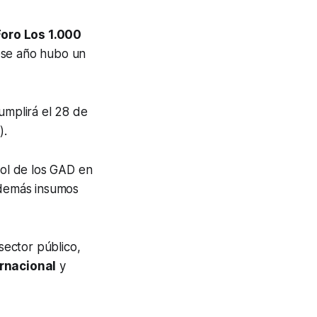
oro Los 1.000
 ese año hubo un
umplirá el 28 de
).
rol de los GAD en
y demás insumos
 sector público,
rnacional
y