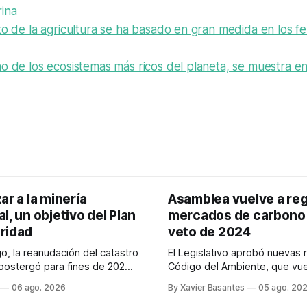
ina
to de la agricultura se ha basado en gran medida en los fer
o de los ecosistemas más ricos del planeta, se muestra e
ar a la minería
Asamblea vuelve a reg
l, un objetivo del Plan
mercados de carbono 
ridad
veto de 2024
o, la reanudación del catastro
El Legislativo aprobó nuevas 
postergó para fines de 2026.
Código del Ambiente, que vue
a minería ilegal se refuerzan
regular los mercados de carbo
06 ago. 2026
By Xavier Basantes
05 ago. 20
trategia de Ciberdefensa
veto total del Ejecutivo en 20