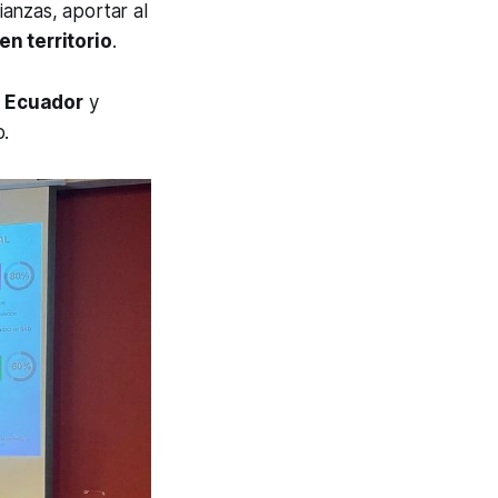
ianzas, aportar al
en territorio
.
o Ecuador
y
o.