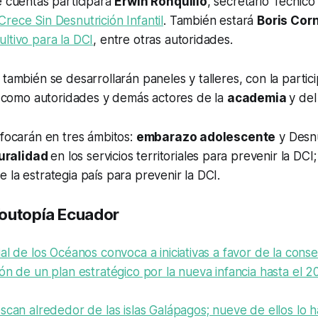
e cuentas participará
Erwin Ronquillo
, secretario Técnico
rece Sin Desnutrición Infantil
. También estará
Boris Cor
ltivo para la DCI
, entre otras autoridades.
 también se desarrollarán paneles y talleres, con la partici
sí como autoridades y demás actores de la
academia
y del
nfocarán en tres ámbitos:
embarazo adolescente
y Desnu
turalidad
en los servicios territoriales para prevenir la DCI;
e la estrategia país para prevenir la DCI.
outopía Ecuador
al de los Océanos convoca a iniciativas a favor de la cons
ón de un plan estratégico por la nueva infancia hasta el 
scan alrededor de las islas Galápagos; nueve de ellos lo h