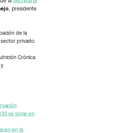
 de la
Secretaría
nejo
, presidente
pación de la
 sector privado.
trición Crónica
 y
ervación
2030 se pone en
acen en la