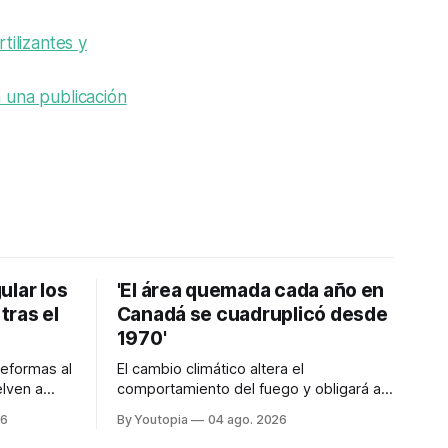
tilizantes y
n una publicación
ular los
'El área quemada cada año en
tras el
Canadá se cuadruplicó desde
1970'
reformas al
El cambio climático altera el
lven a
comportamiento del fuego y obligará a
no, tras el
replantear por completo el modo en que
26
By Youtopia
04 ago. 2026
24.
lo previene y combate, según el experto